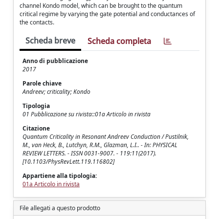
channel Kondo model, which can be brought to the quantum
critical regime by varying the gate potential and conductances of
the contacts.
Scheda breve
Scheda completa
Anno di pubblicazione
2017
Parole chiave
Andreev; criticality; Kondo
Tipologia
01 Pubblicazione su rivista::01a Articolo in rivista
Citazione
Quantum Criticality in Resonant Andreev Conduction / Pustilnik,
M., van Heck, B., Lutchyn, R.M., Glazman, L.I.. - In: PHYSICAL
REVIEW LETTERS. - ISSN 0031-9007. - 119:11(2017).
[10.1103/PhysRevLett.119.116802]
Appartiene alla tipologia:
01a Articolo in rivista
File allegati a questo prodotto