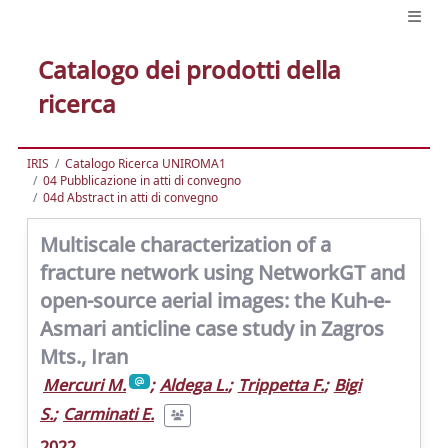
Catalogo dei prodotti della
ricerca
IRIS
Catalogo Ricerca UNIROMA1
04 Pubblicazione in atti di convegno
04d Abstract in atti di convegno
Multiscale characterization of a
fracture network using NetworkGT and
open-source aerial images: the Kuh-e-
Asmari anticline case study in Zagros
Mts., Iran
Mercuri M.
;
Aldega L.
;
Trippetta F.
;
Bigi
S.
;
Carminati E.
2022