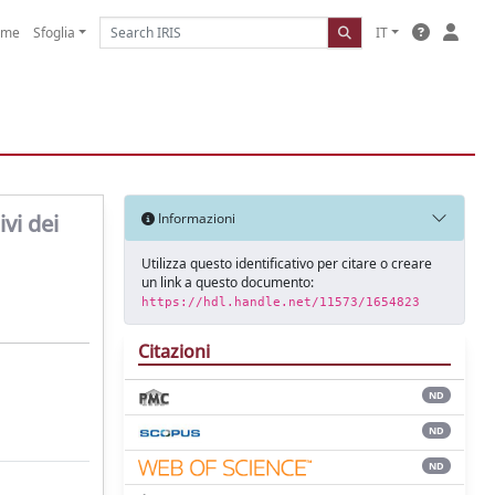
ome
Sfoglia
IT
ivi dei
Informazioni
Utilizza questo identificativo per citare o creare
un link a questo documento:
https://hdl.handle.net/11573/1654823
Citazioni
ND
ND
ND