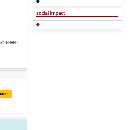
social impact
richiedente /
autore