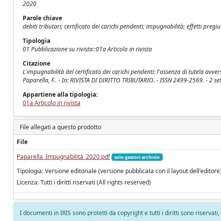
2020
Parole chiave
debiti tributari; certificato dei carichi pendenti; impugnabilità; effetti pregi
Tipologia
01 Pubblicazione su rivista::01a Articolo in rivista
Citazione
L'impugnabilità del certificato dei carichi pendenti: l'assenza di tutela avverso
Paparella, F.. - In: RIVISTA DI DIRITTO TRIBUTARIO. - ISSN 2499-2569. - 2 s
Appartiene alla tipologia:
01a Articolo in rivista
File allegati a questo prodotto
File
Paparella_Impugnabilità_2020.pdf
solo gestori archivio
Tipologia: Versione editoriale (versione pubblicata con il layout dell'editore
Licenza: Tutti i diritti riservati (All rights reserved)
I documenti in IRIS sono protetti da copyright e tutti i diritti sono riservati