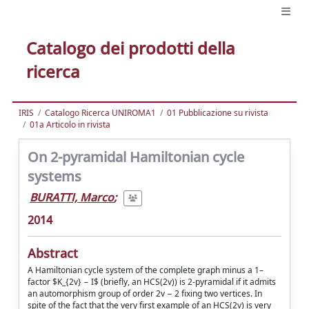
Catalogo dei prodotti della
ricerca
IRIS
Catalogo Ricerca UNIROMA1
01 Pubblicazione su rivista
01a Articolo in rivista
On 2-pyramidal Hamiltonian cycle
systems
BURATTI, Marco
;
2014
Abstract
A Hamiltonian cycle system of the complete graph minus a 1–
factor $K_{2v} − I$ (briefly, an HCS(2v)) is 2-pyramidal if it admits
an automorphism group of order 2v − 2 fixing two vertices. In
spite of the fact that the very first example of an HCS(2v) is very