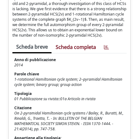
old and 2-pyramidal, a thorough investigation of this class of HCSs
is lacking. We give first evidence that there is a strong relationship
between 2-pyramidal HCS(2v) and 1-rotational Hamiltonian cycle
systems of the complete graph $K_{2v−1}$. Then, as main result,
we determine the full automorphism group of every 2-pyramidal
HCS(2v). This allows us to obtain an exponential lower bound on
the number of non-isomorphic 2-pyramidal HCS(2v).
Scheda breve
Scheda completa
Anno di pubblicazione
2014
Parole chiave
1-rotational Hamiltonian cycle system; 2–pyramidal Hamiltonian
cycle system; binary group; group action
Tipologia
01 Pubblicazione su rivista::01a Articolo in rivista
Citazione
On 2-pyramidal Hamiltonian cycle systems / Bailey, R., Buratti, M.,
Rinaldi, G., Traetta, T.. - In: BULLETIN OF THE BELGIAN
MATHEMATICAL SOCIETY SIMON STEVIN. - ISSN 1370-1444. -
21:4(2014), pp. 747-758.
Appartiene alla tipologia: