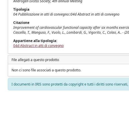
Androgen Excess Society, 4th annual Meeting
Tipologia
04 Pubblicazione in atti di convegno::04d Abstract in atti di convegno
Citazione
Improvement of cardiovascular functional capacity after six months exercise
Cascella, T., Manguso, F., Vuolo, L., Lombardi, G., Vigorito, C., Colao, A.. -
Appartiene alla tipologia:
04d Abstract in atti di convegno
File allegati a questo prodotto
Non ci sono file associati a questo prodotto.
I documenti in IRIS sono protetti da copyright e tutti i diritti sono riservati