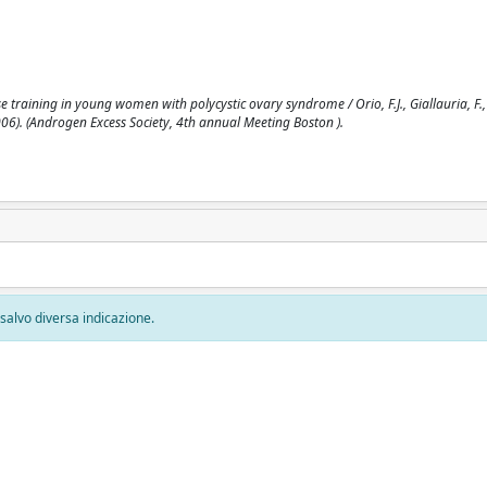
 training in young women with polycystic ovary syndrome / Orio, F.J., Giallauria, F.,
 (2006). (Androgen Excess Society, 4th annual Meeting Boston ).
, salvo diversa indicazione.