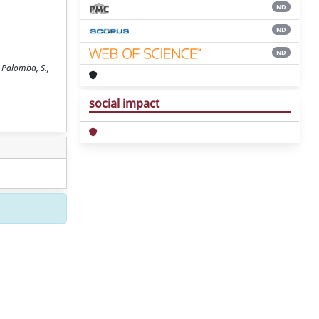
ND
ND
ND
 Palomba, S.,
social impact