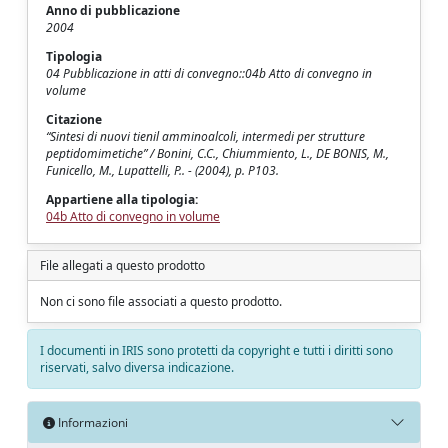
Anno di pubblicazione
2004
Tipologia
04 Pubblicazione in atti di convegno::04b Atto di convegno in
volume
Citazione
“Sintesi di nuovi tienil amminoalcoli, intermedi per strutture
peptidomimetiche” / Bonini, C.C., Chiummiento, L., DE BONIS, M.,
Funicello, M., Lupattelli, P.. - (2004), p. P103.
Appartiene alla tipologia:
04b Atto di convegno in volume
File allegati a questo prodotto
Non ci sono file associati a questo prodotto.
I documenti in IRIS sono protetti da copyright e tutti i diritti sono
riservati, salvo diversa indicazione.
Informazioni