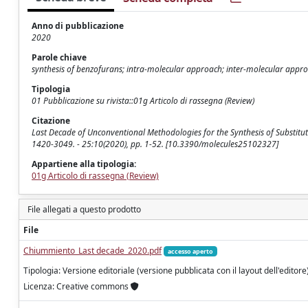
Anno di pubblicazione
2020
Parole chiave
synthesis of benzofurans; intra-molecular approach; inter-molecular appr
Tipologia
01 Pubblicazione su rivista::01g Articolo di rassegna (Review)
Citazione
Last Decade of Unconventional Methodologies for the Synthesis of Substituted
1420-3049. - 25:10(2020), pp. 1-52. [10.3390/molecules25102327]
Appartiene alla tipologia:
01g Articolo di rassegna (Review)
File allegati a questo prodotto
File
Chiummiento_Last decade_2020.pdf
accesso aperto
Tipologia: Versione editoriale (versione pubblicata con il layout dell'editore
Licenza: Creative commons