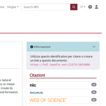
ome
Sfoglia
IT
s
Informazioni
Utilizza questo identificativo per citare o creare
un link a questo documento:
https://hdl.handle.net/11573/1653088
Citazioni
s natural
is or metal-
14
 (route b).
bond formation
59
53