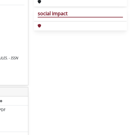
social impact
ULES. - ISSN
o
PDF