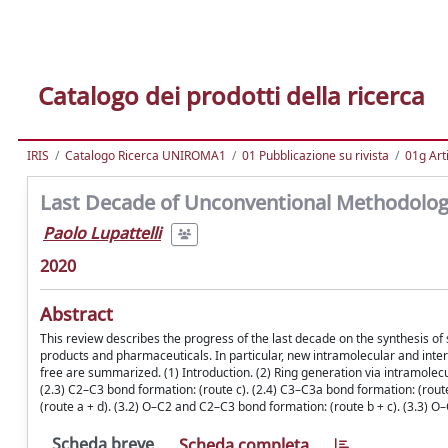
Catalogo dei prodotti della ricerca
IRIS
Catalogo Ricerca UNIROMA1
01 Pubblicazione su rivista
01g Art
Last Decade of Unconventional Methodologi
Paolo Lupattelli
2020
Abstract
This review describes the progress of the last decade on the synthesis of
products and pharmaceuticals. In particular, new intramolecular and inte
free are summarized. (1) Introduction. (2) Ring generation via intramolecu
(2.3) C2–C3 bond formation: (route c). (2.4) C3–C3a bond formation: (rout
(route a + d). (3.2) O–C2 and C2–C3 bond formation: (route b + c). (3.3) O
Scheda breve
Scheda completa