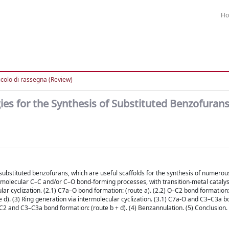
H
icolo di rassegna (Review)
es for the Synthesis of Substituted Benzofuran
 substituted benzofurans, which are useful scaffolds for the synthesis of numerou
rmolecular C–C and/or C–O bond-forming processes, with transition-metal catalys
lar cyclization. (2.1) C7a–O bond formation: (route a). (2.2) O–C2 bond formation:
e d). (3) Ring generation via intermolecular cyclization. (3.1) C7a-O and C3–C3a 
–C2 and C3–C3a bond formation: (route b + d). (4) Benzannulation. (5) Conclusion.