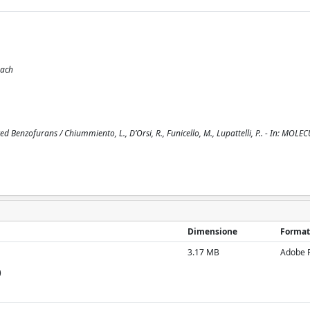
oach
 Benzofurans / Chiummiento, L., D’Orsi, R., Funicello, M., Lupattelli, P.. - In: MOLEC
Dimensione
Format
3.17 MB
Adobe 
)