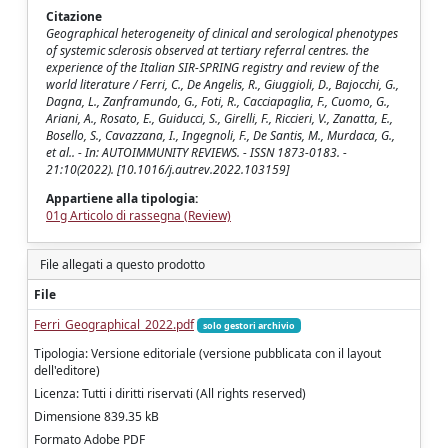
Citazione
Geographical heterogeneity of clinical and serological phenotypes
of systemic sclerosis observed at tertiary referral centres. the
experience of the Italian SIR-SPRING registry and review of the
world literature / Ferri, C., De Angelis, R., Giuggioli, D., Bajocchi, G.,
Dagna, L., Zanframundo, G., Foti, R., Cacciapaglia, F., Cuomo, G.,
Ariani, A., Rosato, E., Guiducci, S., Girelli, F., Riccieri, V., Zanatta, E.,
Bosello, S., Cavazzana, I., Ingegnoli, F., De Santis, M., Murdaca, G.,
et al.. - In: AUTOIMMUNITY REVIEWS. - ISSN 1873-0183. -
21:10(2022). [10.1016/j.autrev.2022.103159]
Appartiene alla tipologia:
01g Articolo di rassegna (Review)
File allegati a questo prodotto
File
Ferri_Geographical_2022.pdf
solo gestori archivio
Tipologia: Versione editoriale (versione pubblicata con il layout
dell'editore)
Licenza: Tutti i diritti riservati (All rights reserved)
Dimensione 839.35 kB
Formato Adobe PDF