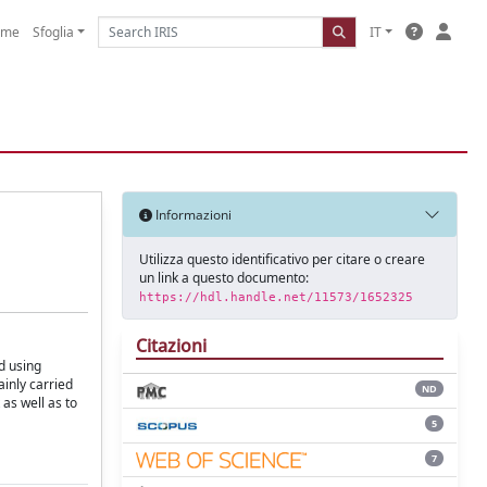
ome
Sfoglia
IT
Informazioni
Utilizza questo identificativo per citare o creare
un link a questo documento:
https://hdl.handle.net/11573/1652325
Citazioni
d using
inly carried
ND
 as well as to
5
7