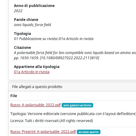
Anno di pubblicazione
2022
Parole chiave
ionic liquids; force field
Tipologia
01 Pubblicazione su rivista::01a Articolo in rivista
Citazione
A polarisable force field for bio-compatible ionic liquids based on amino a
pp. 1650-1659. [10.1080/08927022.2022.2113810]
Appartiene alla tipologia:
01a Articolo in rivista
File allegati a questo prodotto
File
Russo_A-polarisable_2022.pdf
solo gestori archivio
Tipologia: Versione editoriale (versione pubblicata con il layout dell'editore
Licenza: Tutti i diritti riservati (All rights reserved)
Russo_Preprint_A-polarisable_2022.pdf
accesso aperto