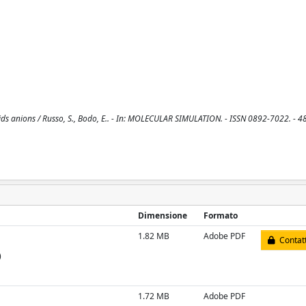
cids anions / Russo, S., Bodo, E.. - In: MOLECULAR SIMULATION. - ISSN 0892-7022. - 4
Dimensione
Formato
1.82 MB
Adobe PDF
Contatt
)
1.72 MB
Adobe PDF