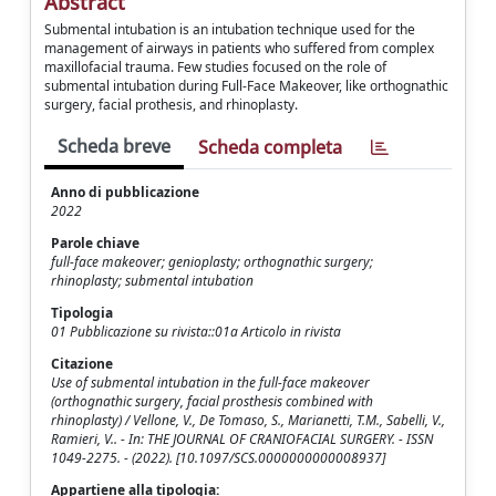
Abstract
Submental intubation is an intubation technique used for the
management of airways in patients who suffered from complex
maxillofacial trauma. Few studies focused on the role of
submental intubation during Full-Face Makeover, like orthognathic
surgery, facial prothesis, and rhinoplasty.
Scheda breve
Scheda completa
Anno di pubblicazione
2022
Parole chiave
full-face makeover; genioplasty; orthognathic surgery;
rhinoplasty; submental intubation
Tipologia
01 Pubblicazione su rivista::01a Articolo in rivista
Citazione
Use of submental intubation in the full-face makeover
(orthognathic surgery, facial prosthesis combined with
rhinoplasty) / Vellone, V., De Tomaso, S., Marianetti, T.M., Sabelli, V.,
Ramieri, V.. - In: THE JOURNAL OF CRANIOFACIAL SURGERY. - ISSN
1049-2275. - (2022). [10.1097/SCS.0000000000008937]
Appartiene alla tipologia: