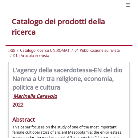
Catalogo dei prodotti della
ricerca
IRIS
Catalogo Ricerca UNIROMA1
01 Pubblicazione su rivista
01a Articolo in rivista
L’agency della sacerdotessa-EN del dio
Nanna a Ur tra religione, economia,
politica e cultura
Marinella Ceravolo
2022
Abstract
This paper focuses on the study of one of the most important
female cult operators of ancient Mesopotamia: the en-priestess,
known under the modern label of “high priestess”. In particular, it