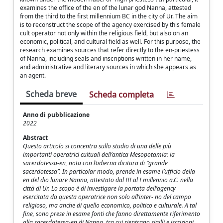
examines the office of the en of the lunar god Nanna, attested
from the third to the first millennium BC in the city of Ur. The aim
is to reconstruct the scope of the agency exercised by this female
cult operator not only within the religious field, but also on an
economic, political, and cultural field as well. For this purpose, the
research examines sources that refer directly to the en-priestess
of Nanna, including seals and inscriptions written in her name,
and administrative and literary sources in which she appears as
an agent.
Scheda breve
Scheda completa
Anno di pubblicazione
2022
Abstract
Questo articolo si concentra sullo studio di una delle più
importanti operatrici cultuali dell’antica Mesopotamia: la
sacerdotessa-en, nota con l’odierna dicitura di “grande
sacerdotessa”. In particolar modo, prende in esame l’ufficio della
en del dio lunare Nanna, attestato dal III al I millennio a.C. nella
città di Ur. Lo scopo è di investigare la portata dell’agency
esercitata da questa operatrice non solo all’inter- no del campo
religioso, ma anche di quello economico, politico e culturale. A tal
fine, sono prese in esame fonti che fanno direttamente riferimento
alla sacerdotessa-en di Nanna, tra cui rientrano sigilli e iscrizioni