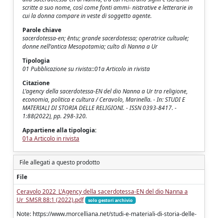
scritte a suo nome, così come fonti ammi- nistrative e letterarie in
cui la donna compare in veste di soggetto agente.
Parole chiave
sacerdotessa-en; ēntu; grande sacerdotessa; operatrice cultuale;
donne nell’antica Mesopotamia; culto di Nanna a Ur
Tipologia
01 Pubblicazione su rivista::01a Articolo in rivista
Citazione
L’agency della sacerdotessa-EN del dio Nanna a Ur tra religione,
economia, politica e cultura / Ceravolo, Marinella. - In: STUDI E
MATERIALI DI STORIA DELLE RELIGIONI. - ISSN 0393-8417. -
1:88(2022), pp. 298-320.
Appartiene alla tipologia:
01a Articolo in rivista
File allegati a questo prodotto
File
Ceravolo 2022_L'Agency della sacerdotessa-EN del dio Nanna a
Ur_SMSR 88:1 (2022).pdf
solo gestori archivio
Note: https://www.morcelliana.net/studi-e-materiali-di-storia-delle-