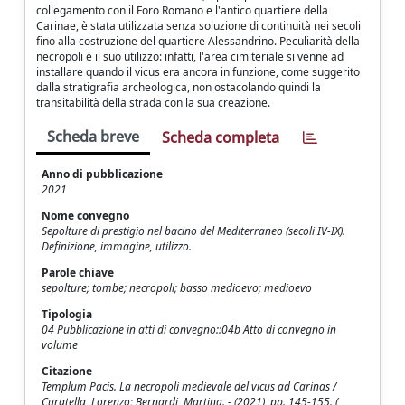
collegamento con il Foro Romano e l'antico quartiere della
Carinae, è stata utilizzata senza soluzione di continuità nei secoli
fino alla costruzione del quartiere Alessandrino. Peculiarità della
necropoli è il suo utilizzo: infatti, l'area cimiteriale si venne ad
installare quando il vicus era ancora in funzione, come suggerito
dalla stratigrafia archeologica, non ostacolando quindi la
transitabilità della strada con la sua creazione.
Scheda breve
Scheda completa
Anno di pubblicazione
2021
Nome convegno
Sepolture di prestigio nel bacino del Mediterraneo (secoli IV-IX).
Definizione, immagine, utilizzo.
Parole chiave
sepolture; tombe; necropoli; basso medioevo; medioevo
Tipologia
04 Pubblicazione in atti di convegno::04b Atto di convegno in
volume
Citazione
Templum Pacis. La necropoli medievale del vicus ad Carinas /
Curatella, Lorenzo; Bernardi, Martina. - (2021), pp. 145-155. (