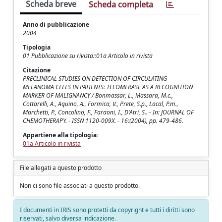
Scheda breve
Scheda completa
Anno di pubblicazione
2004
Tipologia
01 Pubblicazione su rivista::01a Articolo in rivista
Citazione
PRECLINICAL STUDIES ON DETECTION OF CIRCULATING
MELANOMA CELLS IN PATIENTS: TELOMERASE AS A RECOGNITION
MARKER OF MALIGNANCY / Bonmassar, L., Massara, M.c.,
Cottarelli, A., Aquino, A., Formica, V., Prete, S.p., Lacal, P.m.,
Marchetti, P., Concolino, F., Faraoni, I., D'Atri, S.. - In: JOURNAL OF
CHEMOTHERAPY. - ISSN 1120-009X. - 16:(2004), pp. 479-486.
Appartiene alla tipologia:
01a Articolo in rivista
File allegati a questo prodotto
Non ci sono file associati a questo prodotto.
I documenti in IRIS sono protetti da copyright e tutti i diritti sono
riservati, salvo diversa indicazione.