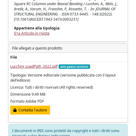
Square RC Columns under Biaxial Bending / Lucchini, A., Melo, J.,
Arede, A., Varum, H., Franchin, P., Rossetto, T.. - In: JOURNAL OF
STRUCTURAL ENGINEERING. - ISSN 0733-9445. - 148:3(2022).
[10.1061/(ASCE)ST.1943-541X.0003231]
Appartiene alla tipologia:
01a Articolo in rivista
File allegati a questo prodotto
File
Lucchini_LoadPath_2022.pdf
solo gestori archivio
Tipologia: Versione editoriale (versione pubblicata con il layout
dell'editore)
Licenza: Tutti i diritti riservati (All rights reserved)
Dimensione 9.49 MB
Formato Adobe PDF
Contatta l'autore
I documenti in IRIS sono protetti da copyright e tutti i diritti sono
riservati, salvo diversa indicazione.