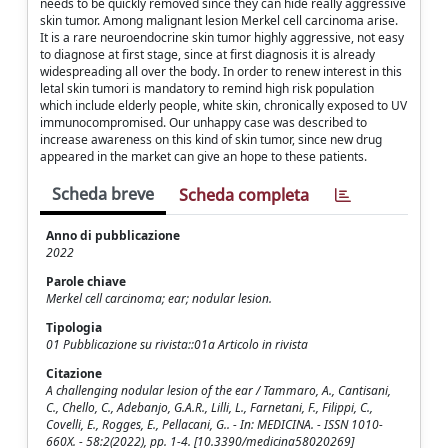
needs to be quickly removed since they can hide really aggressive
skin tumor. Among malignant lesion Merkel cell carcinoma arise.
It is a rare neuroendocrine skin tumor highly aggressive, not easy
to diagnose at first stage, since at first diagnosis it is already
widespreading all over the body. In order to renew interest in this
letal skin tumori is mandatory to remind high risk population
which include elderly people, white skin, chronically exposed to UV
immunocompromised. Our unhappy case was described to
increase awareness on this kind of skin tumor, since new drug
appeared in the market can give an hope to these patients.
Scheda breve
Scheda completa
Anno di pubblicazione
2022
Parole chiave
Merkel cell carcinoma; ear; nodular lesion.
Tipologia
01 Pubblicazione su rivista::01a Articolo in rivista
Citazione
A challenging nodular lesion of the ear / Tammaro, A., Cantisani,
C., Chello, C., Adebanjo, G.A.R., Lilli, L., Farnetani, F., Filippi, C.,
Covelli, E., Rogges, E., Pellacani, G.. - In: MEDICINA. - ISSN 1010-
660X. - 58:2(2022), pp. 1-4. [10.3390/medicina58020269]