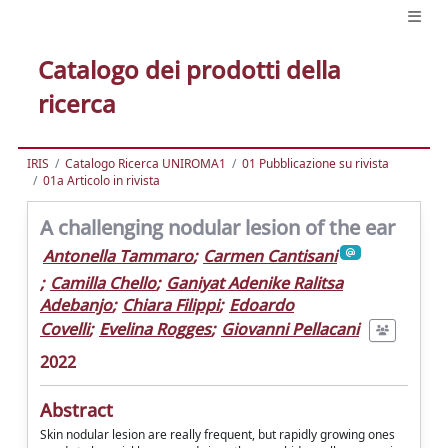
Catalogo dei prodotti della
ricerca
IRIS
Catalogo Ricerca UNIROMA1
01 Pubblicazione su rivista
01a Articolo in rivista
A challenging nodular lesion of the ear
Antonella Tammaro
;
Carmen Cantisani
;
Camilla Chello
;
Ganiyat Adenike Ralitsa
Adebanjo
;
Chiara Filippi
;
Edoardo
Covelli
;
Evelina Rogges
;
Giovanni Pellacani
2022
Abstract
Skin nodular lesion are really frequent, but rapidly growing ones