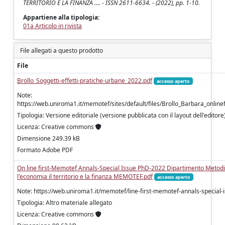
TERRITORIO E LA FINANZA .... - ISSN 2611-6634. - (2022), pp. 1-10.
Appartiene alla tipologia:
01a Articolo in rivista
File allegati a questo prodotto
File
Brollo_Soggetti-effetti-pratiche-urbane_2022.pdf
accesso aperto
Note:
https://web.uniroma1.it/memotef/sites/default/files/Brollo_Barbara_online
Tipologia: Versione editoriale (versione pubblicata con il layout dell'editore
Licenza: Creative commons
Dimensione 249.39 kB
Formato Adobe PDF
On line first-Memotef Annals-Special Issue PhD-2022 Dipartimento Metodi
l'economia il territorio e la finanza MEMOTEF.pdf
accesso aperto
Note: https://web.uniroma1.it/memotef/line-first-memotef-annals-special
Tipologia: Altro materiale allegato
Licenza: Creative commons