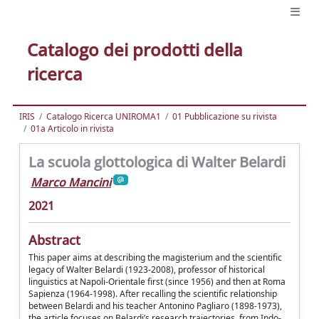
Catalogo dei prodotti della
ricerca
IRIS
Catalogo Ricerca UNIROMA1
01 Pubblicazione su rivista
01a Articolo in rivista
La scuola glottologica di Walter Belardi
Marco Mancini
2021
Abstract
This paper aims at describing the magisterium and the scientific
legacy of Walter Belardi (1923-2008), professor of historical
linguistics at Napoli-Orientale first (since 1956) and then at Roma
Sapienza (1964-1998). After recalling the scientific relationship
between Belardi and his teacher Antonino Pagliaro (1898-1973),
the article focuses on Belardi’s research trajectories, from Indo-