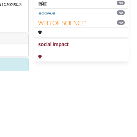
ND
LA LOMBARDIA.
ND
ND
social impact