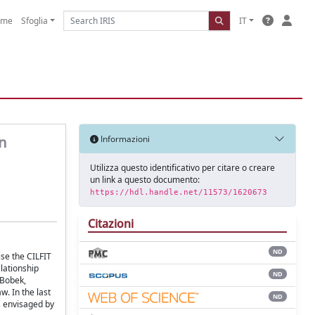
ome
Sfoglia
IT
an
Informazioni
Utilizza questo identificativo per citare o creare
un link a questo documento:
https://hdl.handle.net/11573/1620673
Citazioni
ND
se the CILFIT
elationship
ND
 Bobek,
w. In the last
ND
ns envisaged by