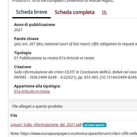
Protocol n. 16 to the European Convention of Human Rights.
Scheda breve
Scheda completa
Anno di pubblicazione
2021
Parole chiave
cjeu; art. 267 tfeu; national court of last resort; cilfit; obligation to reque
Tipologia
01 Pubblicazione su rivista::01a Articolo in rivista
Citazione
Sulla riformulazione dei criteri CILFIT. le Conclusioni dell’A.G. Bobek nel c
PAPERS. - ISSN 2499-8249. - 6:2(2021), pp. 955-965. [10.15166/2499-8249
Appartiene alla tipologia:
01a Articolo in rivista
File allegati a questo prodotto
File
Liguori_Sulla_riformulazione_dei_2021.pdf
accesso aperto
Note: https://www.europeanpapers.eu/en/europeanforum/criteri-cilfit-nelle