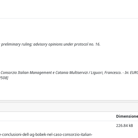
st a preliminary ruling; advisory opinions under protocol no. 16.
aso Consorzio Italian Management e Catania Multiservizi / Liguori, Francesco. - In: E
/508]
Dimension
226.84 kB
-conclusioni-dell-ag-bobek-nel-caso-consorzio-italian-