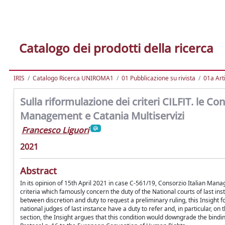
Catalogo dei prodotti della ricerca
IRIS
Catalogo Ricerca UNIROMA1
01 Pubblicazione su rivista
01a Arti
Sulla riformulazione dei criteri CILFIT. le Co
Management e Catania Multiservizi
Francesco Liguori
2021
Abstract
In its opinion of 15th April 2021 in case C-561/19, Consorzio Italian Ma
criteria which famously concern the duty of the National courts of last inst
between discretion and duty to request a preliminary ruling, this Insight 
national judges of last instance have a duty to refer and, in particular, on
section, the Insight argues that this condition would downgrade the bindin