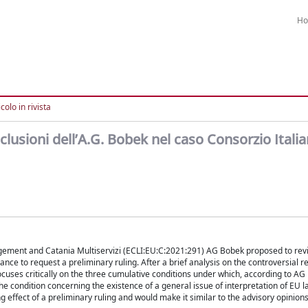
H
colo in rivista
nclusioni dell’A.G. Bobek nel caso Consorzio Itali
nagement and Catania Multiservizi (ECLI:EU:C:2021:291) AG Bobek proposed to revi
ance to request a preliminary ruling. After a brief analysis on the controversial r
focuses critically on the three cumulative conditions under which, according to AG
 the condition concerning the existence of a general issue of interpretation of EU la
g effect of a preliminary ruling and would make it similar to the advisory opinio