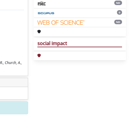
ND
0
ND
social impact
R., Church, A.,