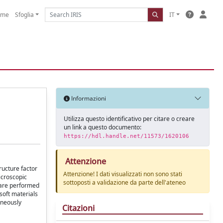
ome
Sfoglia
IT
Informazioni
Utilizza questo identificativo per citare o creare
un link a questo documento:
https://hdl.handle.net/11573/1620106
Attenzione
ructure factor
Attenzione! I dati visualizzati non sono stati
icroscopic
sottoposti a validazione da parte dell'ateneo
 are performed
soft materials
aneously
Citazioni