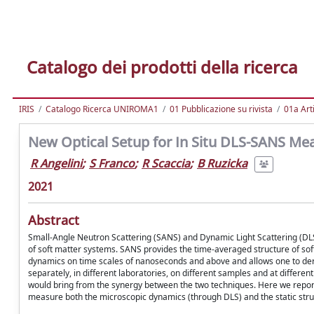
Catalogo dei prodotti della ricerca
IRIS
Catalogo Ricerca UNIROMA1
01 Pubblicazione su rivista
01a Arti
New Optical Setup for In Situ DLS-SANS Me
R Angelini
;
S Franco
;
R Scaccia
;
B Ruzicka
2021
Abstract
Small-Angle Neutron Scattering (SANS) and Dynamic Light Scattering (DLS) 
of soft matter systems. SANS provides the time-averaged structure of soft
dynamics on time scales of nanoseconds and above and allows one to de
separately, in different laboratories, on different samples and at differ
would bring from the synergy between the two techniques. Here we repo
measure both the microscopic dynamics (through DLS) and the static str