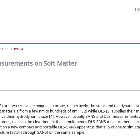
H
colo in rivista
asurements on Soft Matter
are two crucial techniques to probe, respectively, the static and the dynamic st
 materials from a few nm to hundreds of nm [1, 2] while DLS [3] supplies their m
rive their hydrodynamic size [4]. However, usually SANS and DLS measurements
ent times, missing the clear benefit that simultaneous DLS-SANS measurements on 
rt on a new compact and portable DLS-SANS apparatus that allows one to simult
ucture factor (through SANS) on the same sample.