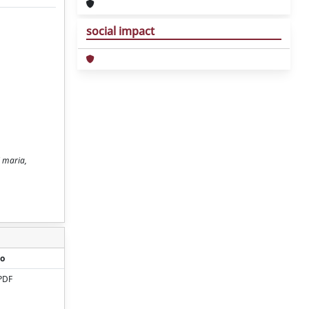
social impact
i maria,
o
PDF