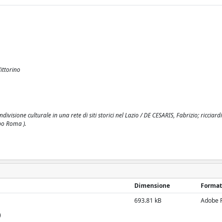
ittorino
visione culturale in una rete di siti storici nel Lazio / DE CESARIS, Fabrizio; ricciard
opo Roma ).
Dimensione
Format
693.81 kB
Adobe 
)