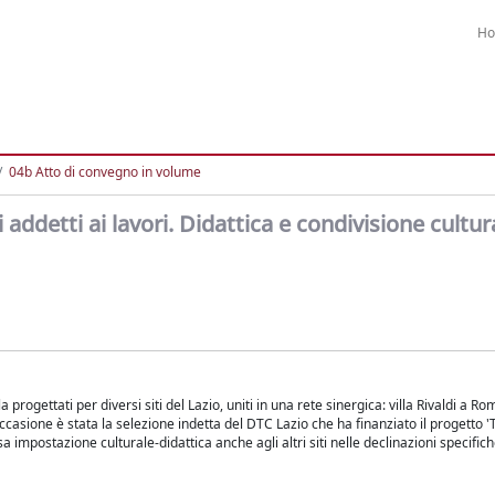
H
04b Atto di convegno in volume
ddetti ai lavori. Didattica e condivisione cultura
progettati per diversi siti del Lazio, uniti in una rete sinergica: villa Rivaldi a Ro
'occasione è stata la selezione indetta del DTC Lazio che ha finanziato il progetto
ssa impostazione culturale-didattica anche agli altri siti nelle declinazioni specifich