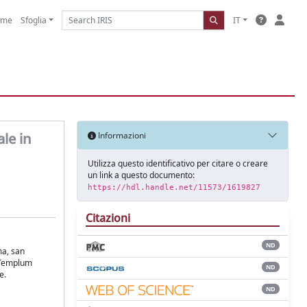
ome
Sfoglia
IT
le in
Informazioni
Utilizza questo identificativo per citare o creare
un link a questo documento:
https://hdl.handle.net/11573/1619827
Citazioni
ND
ma, san
 'Templum
ND
e.
ND