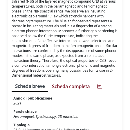
Infrared (NIR) of the layered magnetic compound CrI3 at various
temperatures, both in the paramagnetic and ferromagnetic
phase. In the NIR spectral range, we observe an insulating
electronic gap around 1.1 eV which strongly hardens with
decreasing temperature. The blue shift observed represents a
record in insulating materials and it is a fingerprint of a strong
electron-phonon interaction. Moreover, a further gap hardening is
observed below the Curie temperature, indicating the
establishment of an effective interaction between electrons and
magnetic degrees of freedom in the ferromagnetic phase. Similar
interactions are confirmed by the disappearance of some phonon
modes in the same phase, as expected from a spin-lattice
interaction theory. Therefore, the optical properties of CrI3 reveal
a complex interaction among electronic, phononic and magnetic
degrees of freedom, opening many possibilities for its use in 2-
Dimensional heterostructures.
Scheda breve
Scheda completa
Anno di pubblicazione
2021
Parole chiave
Ferromagnet, Spectroscopy, 2D materials
Tipologia
01 Pubblicazione su rivista::01a Articolo in rivista