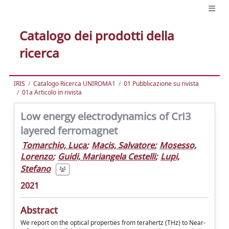
Catalogo dei prodotti della
ricerca
IRIS
Catalogo Ricerca UNIROMA1
01 Pubblicazione su rivista
01a Articolo in rivista
Low energy electrodynamics of CrI3
layered ferromagnet
Tomarchio, Luca
;
Macis, Salvatore
;
Mosesso,
Lorenzo
;
Guidi, Mariangela Cestelli
;
Lupi,
Stefano
2021
Abstract
We report on the optical properties from terahertz (THz) to Near-