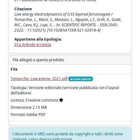
Citazione
Low energy electrodynamics of CrI3 layered ferromagnet /
Tomarchio, L., Macis, S., Mosesso, L., Nguyen, L.T., Grilli, A., Guidi,
M.C., Cava, R.J., Lupi, S.. - In: SCIENTIFIC REPORTS. - ISSN 2045-
2322. - 11:1(2021). [10.1038/s41598-021-02918-4]
Appartiene alla tipologia:
01a Articolo in rivista
File allegati a questo prodotto
File
Tomarchio_Low energy_2021.pdf
accesso aperto
Tipologia: Versione editoriale (versione pubblicata con il layout
dell'editore)
Licenza: Creative commons
Dimensione 2.15 MB
Formato Adobe PDF
I documenti in IRIS sono protetti da copyright e tutti i diritti sono
riservati, salvo diversa indicazione.