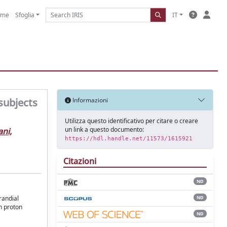
ome
Sfoglia
IT
 subjects
Informazioni
Utilizza questo identificativo per citare o creare
un link a questo documento:
ni,
https://hdl.handle.net/11573/1615921
Citazioni
ND
ND
randial
gh proton
ND