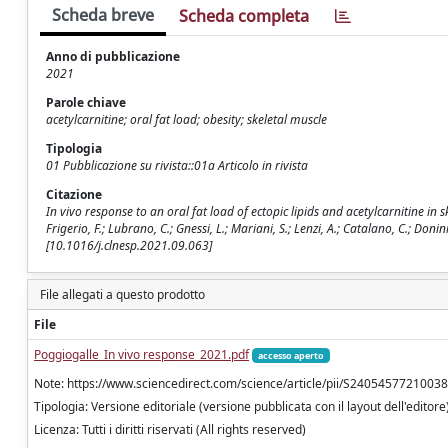
Scheda breve
Scheda completa
Anno di pubblicazione
2021
Parole chiave
acetylcarnitine; oral fat load; obesity; skeletal muscle
Tipologia
01 Pubblicazione su rivista::01a Articolo in rivista
Citazione
In vivo response to an oral fat load of ectopic lipids and acetylcarnitine in s
Frigerio, F.; Lubrano, C.; Gnessi, L.; Mariani, S.; Lenzi, A.; Catalano, C.; D
[10.1016/j.clnesp.2021.09.063]
File allegati a questo prodotto
File
Poggiogalle_In vivo response_2021.pdf
accesso aperto
Note: https://www.sciencedirect.com/science/article/pii/S2405457721003
Tipologia: Versione editoriale (versione pubblicata con il layout dell'editore
Licenza: Tutti i diritti riservati (All rights reserved)