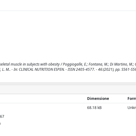
keletal muscle in subjects with obesity / Poggiogalle, E.; Fontana, M.; Di Martino, M.; G
onini, L. M.. - In: CLINICAL NUTRITION ESPEN. - ISSN 2405-4577. - 46:(2021), pp. S561-S5
Dimensione
For
68.18 kB
Unk
867
)