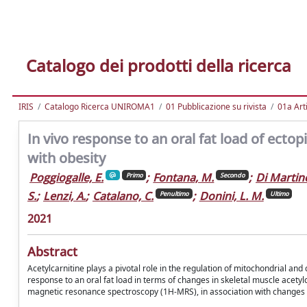
Catalogo dei prodotti della ricerca
IRIS
Catalogo Ricerca UNIROMA1
01 Pubblicazione su rivista
01a Arti
In vivo response to an oral fat load of ectopi
with obesity
Poggiogalle, E.
;
Fontana, M.
;
Di Martin
Primo
Secondo
S.
;
Lenzi, A.
;
Catalano, C.
;
Donini, L. M.
Penultimo
Ultimo
2021
Abstract
Acetylcarnitine plays a pivotal role in the regulation of mitochondrial and 
response to an oral fat load in terms of changes in skeletal muscle acetyl
magnetic resonance spectroscopy (1H-MRS), in association with changes i