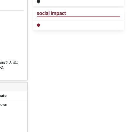
social impact
iusti, A. M.;
62.
mato
nown