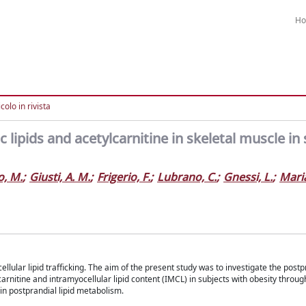
H
colo in rivista
c lipids and acetylcarnitine in skeletal muscle in
o, M.
;
Giusti, A. M.
;
Frigerio, F.
;
Lubrano, C.
;
Gnessi, L.
;
Maria
cellular lipid trafficking. The aim of the present study was to investigate the postp
carnitine and intramyocellular lipid content (IMCL) in subjects with obesity throu
n postprandial lipid metabolism.