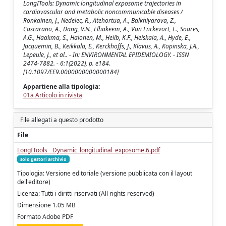
LongITools: Dynamic longitudinal exposome trajectories in
cardiovascular and metabolic noncommunicable diseases /
Ronkainen, J., Nedelec, R., Atehortua, A., Balkhiyarova, Z.,
Cascarano, A., Dang, V.N., Elhakeem, A., Van Enckevort, E., Soares,
A.G., Haakma, S., Halonen, M., Heilb, K.F., Heiskala, A., Hyde, E.,
Jacquemin, B., Keikkala, E., Kerckhoffs, J., Klavus, A., Kopinska, J.A.,
Lepeule, J., et al.. - In: ENVIRONMENTAL EPIDEMIOLOGY. - ISSN
2474-7882. - 6:1(2022), p. e184.
[10.1097/EE9.0000000000000184]
Appartiene alla tipologia:
01a Articolo in rivista
File allegati a questo prodotto
File
LongITools__Dynamic_longitudinal_exposome.6.pdf
solo gestori archivio
Tipologia: Versione editoriale (versione pubblicata con il layout
dell'editore)
Licenza: Tutti i diritti riservati (All rights reserved)
Dimensione 1.05 MB
Formato Adobe PDF