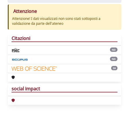
Attenzione
Attenzione! I dati visualizzati non sono stati sottoposti a
validazione da parte dell'ateneo
Citazioni
ND
ND
59
social impact
Powered by
IRIS
-
about IRIS
-
Utilizzo dei