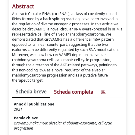
Abstract
Abstract: Circular RNAs (circRNAs), a class of covalently closed
RNAs formed by a back-splicing reaction, have been involved in
the regulation of diverse oncogenic processes. In this article we
describe circVAMP3, a novel circular RNA overexpressed in RH4, a
representative cell line of alveolar rhabdomyosarcoma. We
demonstrated that circVAMP3 has a differential m6A pattern
opposed to its linear counterpart, suggesting that the two
isoforms can be differently regulated by such RNA modification.
Moreover, we show how circVAMP3 depletion in alveolar
rhabdomyosarcoma cells can impair cell cycle progression,
through the alteration of the AKT-related pathways, pointing to
this non-coding RNA as a novel regulator of the alveolar
rhabdomyosarcoma progression and as a putative future
therapeutic target.
Scheda breve
Scheda completa
Anno di pubblicazione
2021
Parole chiave
circvamp3; akt; m6a; alveolar rhabdomyosarcoma; cell cycle
progression