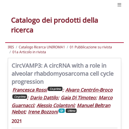
Catalogo dei prodotti della
ricerca
IRIS
Catalogo Ricerca UNIROMA1
01 Pubblicazione su rivista
01a Articolo in rivista
CircVAMP3: A circRNA with a role in
alveolar rhabdomyosarcoma cell cycle
progression
Francesca Rossi
;
Alvaro Centrón-Broco
Co-primo
;
Dario Dattilo
;
Gaia Di Timoteo
;
Marco
Co-primo
Guarnacci
;
Alessio Colantoni
;
Manuel Beltran
Nebot
;
Irene Bozzoni
Ultimo
2021