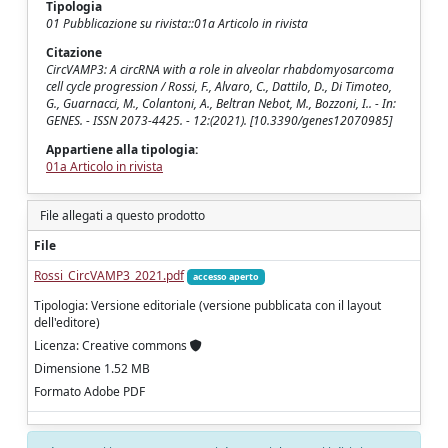
Tipologia
01 Pubblicazione su rivista::01a Articolo in rivista
Citazione
CircVAMP3: A circRNA with a role in alveolar rhabdomyosarcoma
cell cycle progression / Rossi, F., Alvaro, C., Dattilo, D., Di Timoteo,
G., Guarnacci, M., Colantoni, A., Beltran Nebot, M., Bozzoni, I.. - In:
GENES. - ISSN 2073-4425. - 12:(2021). [10.3390/genes12070985]
Appartiene alla tipologia:
01a Articolo in rivista
File allegati a questo prodotto
File
Rossi_CircVAMP3_2021.pdf
accesso aperto
Tipologia: Versione editoriale (versione pubblicata con il layout
dell'editore)
Licenza: Creative commons
Dimensione 1.52 MB
Formato Adobe PDF