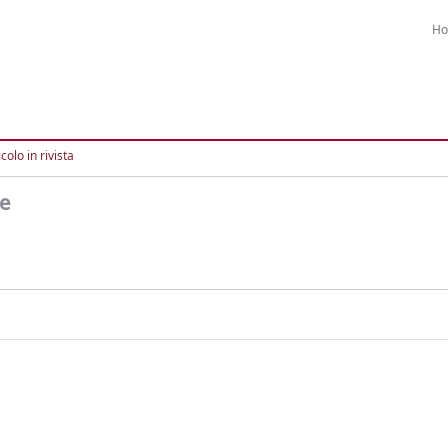
H
colo in rivista
ne