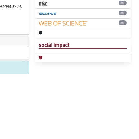
ND
SSN 0385-5414.
ND
ND
social impact