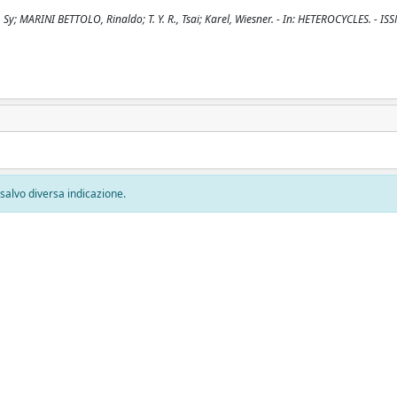
W., Sy; MARINI BETTOLO, Rinaldo; T. Y. R., Tsai; Karel, Wiesner. - In: HETEROCYCLES. - I
, salvo diversa indicazione.