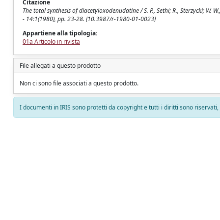
Citazione
The total synthesis of diacetyloxodenudatine / S. P., Sethi; R., Sterzycki; W. 
- 14:1(1980), pp. 23-28. [10.3987/r-1980-01-0023]
Appartiene alla tipologia:
01a Articolo in rivista
File allegati a questo prodotto
Non ci sono file associati a questo prodotto.
I documenti in IRIS sono protetti da copyright e tutti i diritti sono riservati