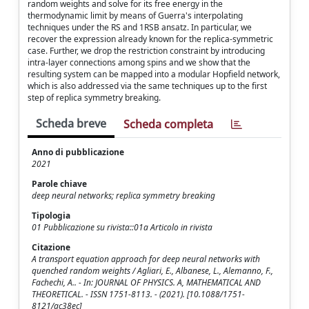
random weights and solve for its free energy in the
thermodynamic limit by means of Guerra's interpolating
techniques under the RS and 1RSB ansatz. In particular, we
recover the expression already known for the replica-symmetric
case. Further, we drop the restriction constraint by introducing
intra-layer connections among spins and we show that the
resulting system can be mapped into a modular Hopfield network,
which is also addressed via the same techniques up to the first
step of replica symmetry breaking.
Scheda breve
Scheda completa
Anno di pubblicazione
2021
Parole chiave
deep neural networks; replica symmetry breaking
Tipologia
01 Pubblicazione su rivista::01a Articolo in rivista
Citazione
A transport equation approach for deep neural networks with
quenched random weights / Agliari, E., Albanese, L., Alemanno, F.,
Fachechi, A.. - In: JOURNAL OF PHYSICS. A, MATHEMATICAL AND
THEORETICAL. - ISSN 1751-8113. - (2021). [10.1088/1751-
8121/ac38ec]