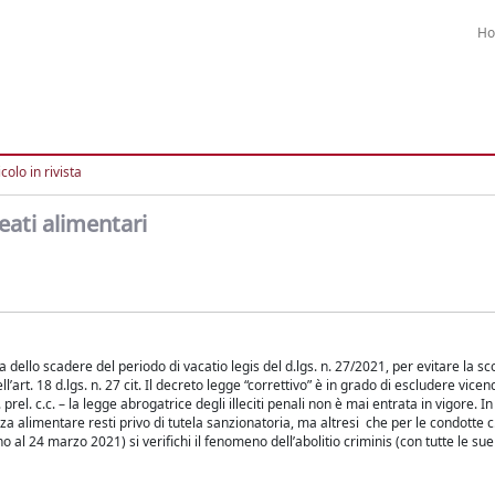
H
colo in rivista
eati alimentari
a dello scadere del periodo di vacatio legis del d.lgs. n. 27/2021, per evitare la s
t. 18 d.lgs. n. 27 cit. Il decreto legge “correttivo” è in grado di escludere vicend
rel. c.c. – la legge abrogatrice degli illeciti penali non è mai entrata in vigore. In
za alimentare resti privo di tutela sanzionatoria, ma altresi che per le condotte c
sino al 24 marzo 2021) si verifichi il fenomeno dell’abolitio criminis (con tutte le 