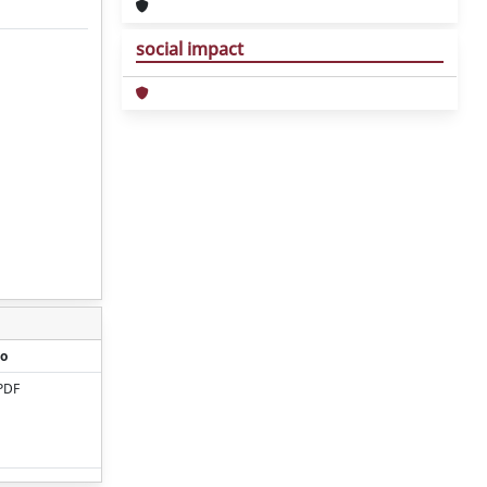
social impact
o
PDF