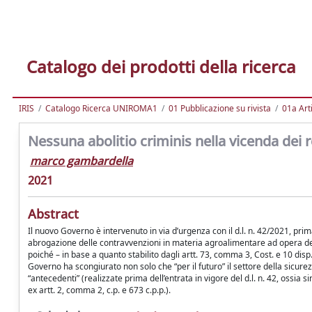
Catalogo dei prodotti della ricerca
IRIS
Catalogo Ricerca UNIROMA1
01 Pubblicazione su rivista
01a Arti
Nessuna abolitio criminis nella vicenda dei r
marco gambardella
2021
Abstract
Il nuovo Governo è intervenuto in via d’urgenza con il d.l. n. 42/2021, prim
abrogazione delle contravvenzioni in materia agroalimentare ad opera dell’ar
poiché – in base a quanto stabilito dagli artt. 73, comma 3, Cost. e 10 disp. p
Governo ha scongiurato non solo che “per il futuro” il settore della sicurez
“antecedenti” (realizzate prima dell’entrata in vigore del d.l. n. 42, ossia 
ex artt. 2, comma 2, c.p. e 673 c.p.p.).