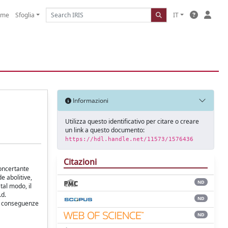
ome
Sfoglia
IT
Informazioni
Utilizza questo identificativo per citare o creare
un link a questo documento:
https://hdl.handle.net/11573/1576436
Citazioni
concertante
e abolitive,
ND
 tal modo, il
.d.
ND
sue conseguenze
ND