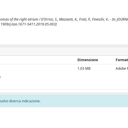
s of the right atrium / D'Errico, S., Mazzanti, A., Frati, P., Fineschi, V.. - In: JOUR
11909/j.issn.1671-5411.2019.05.003]
Dimensione
Format
1.03 MB
Adobe 
)
, salvo diversa indicazione.