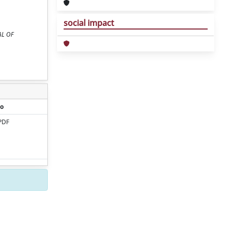
social impact
NAL OF
o
PDF