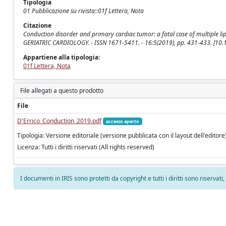
Tipologia
01 Pubblicazione su rivista::01f Lettera, Nota
Citazione
Conduction disorder and primary cardiac tumor: a fatal case of multiple lipoma
GERIATRIC CARDIOLOGY. - ISSN 1671-5411. - 16:5(2019), pp. 431-433. [10.
Appartiene alla tipologia:
01f Lettera, Nota
File allegati a questo prodotto
File
D'Errico_Conduction_2019.pdf
accesso aperto
Tipologia: Versione editoriale (versione pubblicata con il layout dell'editore
Licenza: Tutti i diritti riservati (All rights reserved)
I documenti in IRIS sono protetti da copyright e tutti i diritti sono riservati