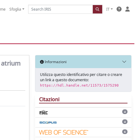
ome
Sfoglia
IT
t atrium
Informazioni
Utilizza questo identificativo per citare o creare
un link a questo documento:
https://hdl.handle.net/11573/1575290
Citazioni
4
4
6