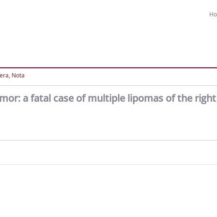
H
tera, Nota
or: a fatal case of multiple lipomas of the righ