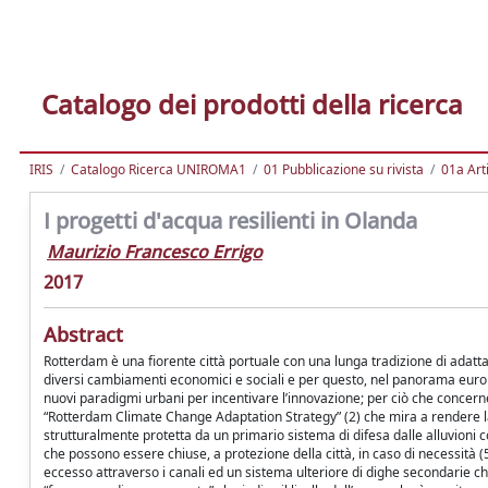
Catalogo dei prodotti della ricerca
IRIS
Catalogo Ricerca UNIROMA1
01 Pubblicazione su rivista
01a Arti
I progetti d'acqua resilienti in Olanda
Maurizio Francesco Errigo
2017
Abstract
Rotterdam è una fiorente città portuale con una lunga tradizione di adatt
diversi cambiamenti economici e sociali e per questo, nel panorama eur
nuovi paradigmi urbani per incentivare l’innovazione; per ciò che concern
“Rotterdam Climate Change Adaptation Strategy” (2) che mira a rendere l
strutturalmente protetta da un primario sistema di difesa dalle alluvioni cos
che possono essere chiuse, a protezione della città, in caso di necessità (
eccesso attraverso i canali ed un sistema ulteriore di dighe secondarie che