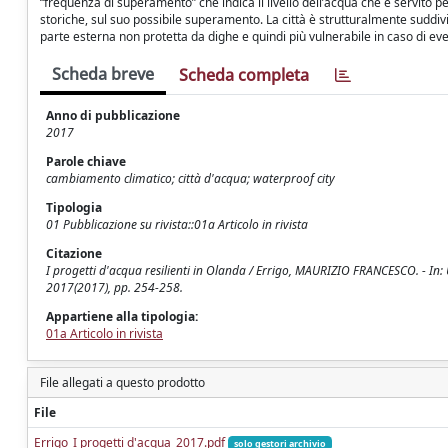
“frequenza di superamento” che indica il livello dell’acqua che è servito pe
storiche, sul suo possibile superamento. La città è strutturalmente suddivi
parte esterna non protetta da dighe e quindi più vulnerabile in caso di even
Scheda breve
Scheda completa
Anno di pubblicazione
2017
Parole chiave
cambiamento climatico; città d'acqua; waterproof city
Tipologia
01 Pubblicazione su rivista::01a Articolo in rivista
Citazione
I progetti d'acqua resilienti in Olanda / Errigo, MAURIZIO FRANCESCO. - I
2017(2017), pp. 254-258.
Appartiene alla tipologia:
01a Articolo in rivista
File allegati a questo prodotto
File
Errigo_I progetti d'acqua_2017.pdf
solo gestori archivio