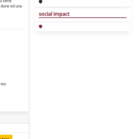
u serie
 e dune ed una
social impact
raio