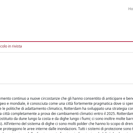
H
colo in rivista
amento continuo a nuove circostanze che gli hanno consentito di anticipare e bene
opeo e mondiale, è conosciuta come una città fortemente pragmatica dove si sp
e le politiche di adattamento climatico, Rotterdam ha sviluppato una strategia c
a città completamente a prova dei cambiamenti climatici entro il 2025. Rotterda
tituito da dune lungo la costa e da dighe lungo i fiumi; ci sono inoltre molte barri
5). All’interno del sistema di dighe ci sono molti polder che hanno lo scopo di dren
 proteggono le aree interne dalle inondazioni. Tutti i sistemi di protezione sono 