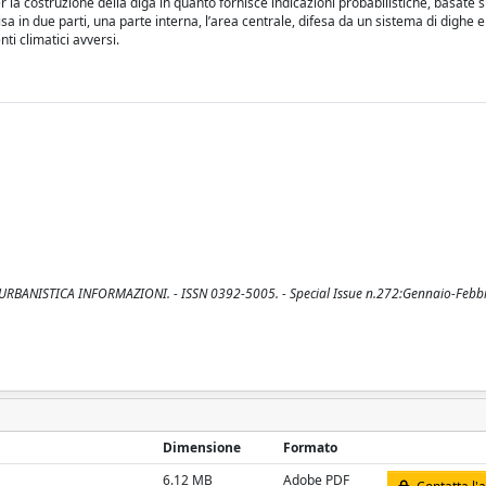
r la costruzione della diga in quanto fornisce indicazioni probabilistiche, basate s
sa in due parti, una parte interna, l’area centrale, difesa da un sistema di dighe
ti climatici avversi.
n: URBANISTICA INFORMAZIONI. - ISSN 0392-5005. - Special Issue n.272:Gennaio-Febb
Dimensione
Formato
6.12 MB
Adobe PDF