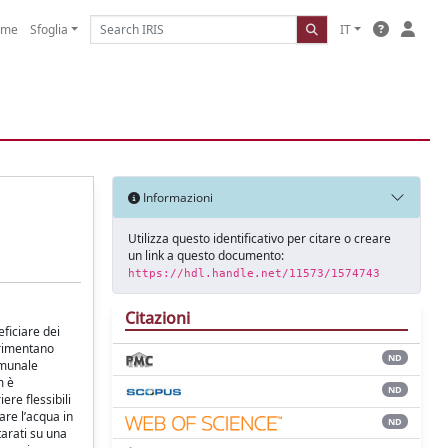
ome
Sfoglia
IT
Informazioni
Utilizza questo identificativo per citare o creare
un link a questo documento:
https://hdl.handle.net/11573/1574743
Citazioni
ficiare dei
erimentano
ND
omunale
m è
ND
ere flessibili
are l’acqua in
ND
tarati su una