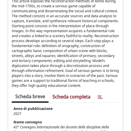
This article exposes the reconstruction methods of Rome during
the mid-1700s, to create a serious game capable of
communicating and disseminating the social and cultural context.
The method consists in an accurate sources and data analysis to
capture, translate, and synthesize relevant historical components.
Starting point consists in the interpretation of place through
images. In this way representation acquires a fundamental role
and creates a linked to a scenery faithful to reality. Reconstruction
process develops according to several steps. Each step plays a
fundamental role: definition of orography; construction of
cartographic base; composition of urban scene with blocks,
streets, alleys and squares; identification of primary, secondary
and tertiary components; editing and storytelling. Model’s
digitization takes place through a discretization process and
through information refinement. Goal of serious games is to bring
players into a story, involve them in scenarios of the past. Serious
games are a support to traditional forms of teaching in schools,
they offer high quality educational content.
Scheda breve
Scheda completa
Anno di pubblicazione
2021
Nome convegno
42° Convegno Internazionale dei docenti delle discipline della