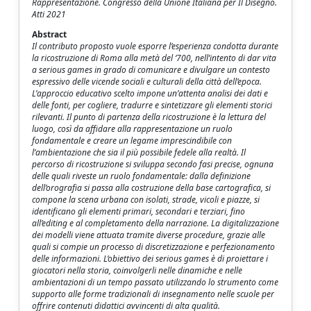
Rappresentazione. Congresso della Unione Italiana per Il Disegno.
Atti 2021
Abstract
Il contributo proposto vuole esporre l’esperienza condotta durante
la ricostruzione di Roma alla metà del ‘700, nell’intento di dar vita
a serious games in grado di comunicare e divulgare un contesto
espressivo delle vicende sociali e culturali della città dell’epoca.
L’approccio educativo scelto impone un’attenta analisi dei dati e
delle fonti, per cogliere, tradurre e sintetizzare gli elementi storici
rilevanti. Il punto di partenza della ricostruzione è la lettura del
luogo, così da affidare alla rappresentazione un ruolo
fondamentale e creare un legame imprescindibile con
l’ambientazione che sia il più possibile fedele alla realtà. Il
percorso di ricostruzione si sviluppa secondo fasi precise, ognuna
delle quali riveste un ruolo fondamentale: dalla definizione
dell’orografia si passa alla costruzione della base cartografica, si
compone la scena urbana con isolati, strade, vicoli e piazze, si
identificano gli elementi primari, secondari e terziari, fino
all’editing e al completamento della narrazione. La digitalizzazione
dei modelli viene attuata tramite diverse procedure, grazie alle
quali si compie un processo di discretizzazione e perfezionamento
delle informazioni. L’obiettivo dei serious games è di proiettare i
giocatori nella storia, coinvolgerli nelle dinamiche e nelle
ambientazioni di un tempo passato utilizzando lo strumento come
supporto alle forme tradizionali di insegnamento nelle scuole per
offrire contenuti didattici avvincenti di alta qualità.