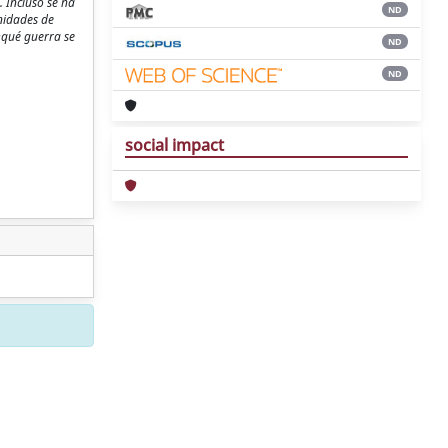
. Incluso se ha
ND
nidades de
 ¿qué guerra se
ND
ND
social impact