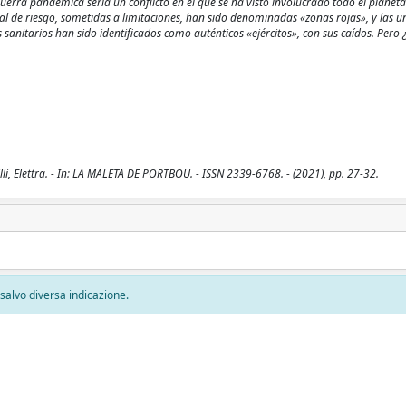
erra pandémica sería un conflicto en el que se ha visto involucrado todo el planeta
al de riesgo, sometidas a limitaciones, han sido denominadas «zonas rojas», y las u
s sanitarios han sido identificados como auténticos «ejércitos», con sus caídos. Pero
, Elettra. - In: LA MALETA DE PORTBOU. - ISSN 2339-6768. - (2021), pp. 27-32.
, salvo diversa indicazione.