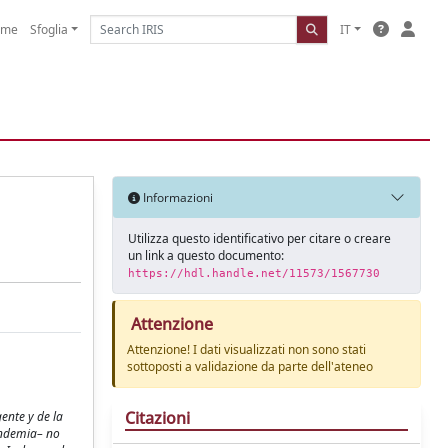
ome
Sfoglia
IT
Informazioni
Utilizza questo identificativo per citare o creare
un link a questo documento:
https://hdl.handle.net/11573/1567730
Attenzione
Attenzione! I dati visualizzati non sono stati
sottoposti a validazione da parte dell'ateneo
Citazioni
ente y de la
pandemia– no