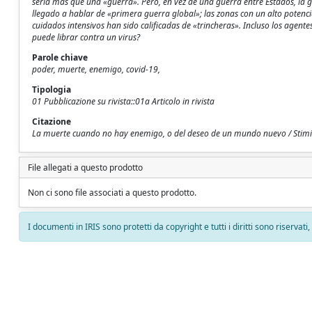
sería más que una «guerra». Pero, en vez de una guerra entre Estados, la gu
llegado a hablar de «primera guerra global»; las zonas con un alto potenci
cuidados intensivos han sido calificadas de «trincheras». Incluso los agente
puede librar contra un virus?
Parole chiave
poder, muerte, enemigo, covid-19,
Tipologia
01 Pubblicazione su rivista::01a Articolo in rivista
Citazione
La muerte cuando no hay enemigo, o del deseo de un mundo nuevo / Stimilli
File allegati a questo prodotto
Non ci sono file associati a questo prodotto.
I documenti in IRIS sono protetti da copyright e tutti i diritti sono riservati