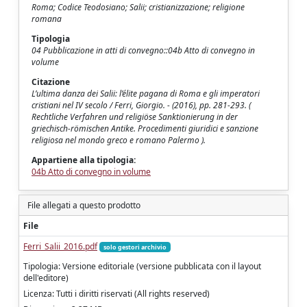
Roma; Codice Teodosiano; Salii; cristianizzazione; religione
romana
Tipologia
04 Pubblicazione in atti di convegno::04b Atto di convegno in
volume
Citazione
L’ultima danza dei Salii: l’élite pagana di Roma e gli imperatori
cristiani nel IV secolo / Ferri, Giorgio. - (2016), pp. 281-293. (
Rechtliche Verfahren und religiöse Sanktionierung in der
griechisch-römischen Antike. Procedimenti giuridici e sanzione
religiosa nel mondo greco e romano Palermo ).
Appartiene alla tipologia:
04b Atto di convegno in volume
File allegati a questo prodotto
File
Ferri_Salii_2016.pdf
solo gestori archivio
Tipologia: Versione editoriale (versione pubblicata con il layout
dell'editore)
Licenza: Tutti i diritti riservati (All rights reserved)