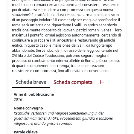
modo i nobili romani cercano dapprima di coesistere, resistere e
poi di adattarsi e scendere a compromessi con questa nuova
situazione? Si trattò di una dura resistenza armata o al contrario
di un passaggio indolore? Il case study per meglio approfondire il
tema sarà un’iscrizione riguardante i Salii, un antico sacerdozio
tradizionalmente ricoperto dai giovani patrizi romani. Senza il loro
maximus i pontefici ormai agiscono autonomamente, cercando di
continuare a praticare i riti ancestrali e restaurando gli antichi
edifici, in questo caso le mansiones dei Salii, da lungo tempo
abbandonate. Servendoci del filo rosso delle leggi contenute nel
XVI libro del Codice Teodosiano, potremo seguire meglio il
processo di cambiamento interno all’élite di Roma, più complesso
di quanto comunemente si ritenga, tra azioni e reazioni,
resistenze e compromessi, fino all’inevitabile conversione.
Scheda breve
Scheda completa
Anno di pubblicazione
2016
Nome convegno
Rechtliche Verfahren und religiöse Sanktionierung in der
griechisch-römischen Antike. Procedimenti giuridici e sanzione
religiosa nel mondo greco e romano
Parole chiave