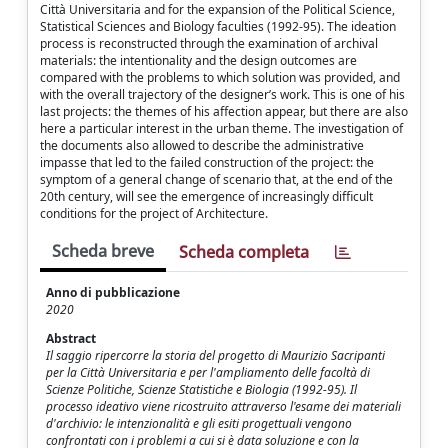
Città Universitaria and for the expansion of the Political Science,
Statistical Sciences and Biology faculties (1992-95). The ideation
process is reconstructed through the examination of archival
materials: the intentionality and the design outcomes are
compared with the problems to which solution was provided, and
with the overall trajectory of the designer’s work. This is one of his
last projects: the themes of his affection appear, but there are also
here a particular interest in the urban theme. The investigation of
the documents also allowed to describe the administrative
impasse that led to the failed construction of the project: the
symptom of a general change of scenario that, at the end of the
20th century, will see the emergence of increasingly difficult
conditions for the project of Architecture.
Scheda breve
Scheda completa
Anno di pubblicazione
2020
Abstract
Il saggio ripercorre la storia del progetto di Maurizio Sacripanti
per la Città Universitaria e per l'ampliamento delle facoltà di
Scienze Politiche, Scienze Statistiche e Biologia (1992-95). Il
processo ideativo viene ricostruito attraverso l'esame dei materiali
d'archivio: le intenzionalità e gli esiti progettuali vengono
confrontati con i problemi a cui si è data soluzione e con la