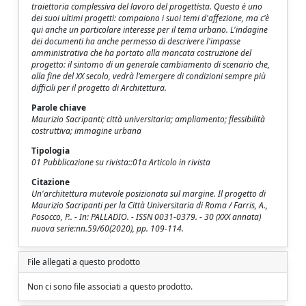
traiettoria complessiva del lavoro del progettista. Questo è uno
dei suoi ultimi progetti: compaiono i suoi temi d'affezione, ma c'è
qui anche un particolare interesse per il tema urbano. L'indagine
dei documenti ha anche permesso di descrivere l'impasse
amministrativa che ha portato alla mancata costruzione del
progetto: il sintomo di un generale cambiamento di scenario che,
alla fine del XX secolo, vedrà l'emergere di condizioni sempre più
difficili per il progetto di Architettura.
Parole chiave
Maurizio Sacripanti; città universitaria; ampliamento; flessibilità
costruttiva; immagine urbana
Tipologia
01 Pubblicazione su rivista::01a Articolo in rivista
Citazione
Un'architettura mutevole posizionata sul margine. Il progetto di
Maurizio Sacripanti per la Città Universitaria di Roma / Farris, A.,
Posocco, P.. - In: PALLADIO. - ISSN 0031-0379. - 30 (XXX annata)
nuova serie:nn.59/60(2020), pp. 109-114.
File allegati a questo prodotto
Non ci sono file associati a questo prodotto.