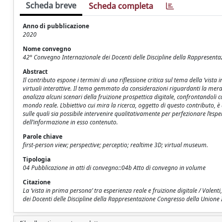
Scheda breve
Scheda completa
Anno di pubblicazione
2020
Nome convegno
42° Convegno Internazionale dei Docenti delle Discipline della Rappresenta
Abstract
Il contributo espone i termini di una riflessione critica sul tema della ’vist
virtuali interattive. Il tema gemmato da considerazioni riguardanti la meravi
analizza alcuni scenari della fruizione prospettica digitale, confrontandoli 
mondo reale. L’obiettivo cui mira la ricerca, oggetto di questo contributo, è
sulle quali sia possibile intervenire qualitativamente per perfezionare l’espe
dell’informazione in esso contenuto.
Parole chiave
first-person view; perspective; perceptio; realtime 3D; virtual museum.
Tipologia
04 Pubblicazione in atti di convegno::04b Atto di convegno in volume
Citazione
La ‘vista in prima persona’ tra esperienza reale e fruizione digitale / Valen
dei Docenti delle Discipline della Rappresentazione Congresso della Unione I