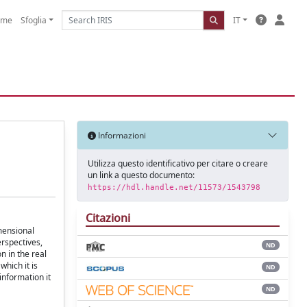
ome
Sfoglia
IT
Informazioni
Utilizza questo identificativo per citare o creare
un link a questo documento:
https://hdl.handle.net/11573/1543798
Citazioni
imensional
erspectives,
ND
n in the real
which it is
ND
 information it
ND