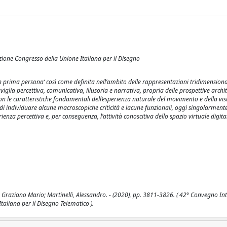
zione Congresso della Unione Italiana per il Disegno
a in prima persona‘ così come definita nell’ambito delle rappresentazioni tridimensional
glia percettiva, comunicativa, illusoria e narrativa, propria delle prospettive archit
con le caratteristiche fondamentali dell’esperienza naturale del movimento e della vis
 di individuare alcune macroscopiche criticità e lacune funzionali, oggi singolarment
rienza percettiva e, per conseguenza, l’attività conoscitiva dello spazio virtuale digit
ti, Graziano Mario; Martinelli, Alessandro. - (2020), pp. 3811-3826. ( 42° Convegno I
taliana per il Disegno Telematico ).