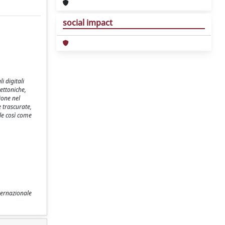
social impact
i digitali
ettoniche,
ione nel
e trascurate,
ale così come
nternazionale