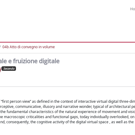
H
04b Atto di convegno in volume
le e fruizione digitale
i
Secondo
“first person view” as defined in the context of interactive virtual digital three-d
ptive, communicative, illusory and narrative wonder, typical of architectural p
the fundamental characteristics of the natural experience of movement and visio
me macroscopic criticalities and functional gaps, today individually overlooked, on 
d, consequently, the cognitive activity of the digital virtual space , as well as the