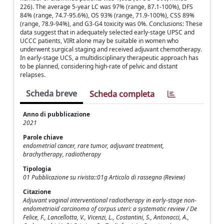
226). The average 5-year LC was 97% (range, 87.1-100%), DFS
84% (range, 74.7-95.6%), OS 93% (range, 71.9-100%), CSS 89%
(range, 78.9-94%), and G3-G4 toxicity was 0%. Conclusions: These
data suggest that in adequately selected early-stage UPSC and
UCCC patients, VIRt alone may be suitable in women who
underwent surgical staging and received adjuvant chemotherapy.
In early-stage UCS, a multidisciplinary therapeutic approach has
to be planned, considering high-rate of pelvic and distant
relapses.
Scheda breve
Scheda completa
Anno di pubblicazione
2021
Parole chiave
endometrial cancer, rare tumor, adjuvant treatment,
brachytherapy, radiotherapy
Tipologia
01 Pubblicazione su rivista::01g Articolo di rassegna (Review)
Citazione
Adjuvant vaginal interventional radiotherapy in early-stage non-
endometrioid carcinoma of corpus uteri: a systematic review / De
Felice, F., Lancellotta, V., Vicenzi, L., Costantini, S., Antonacci, A.,