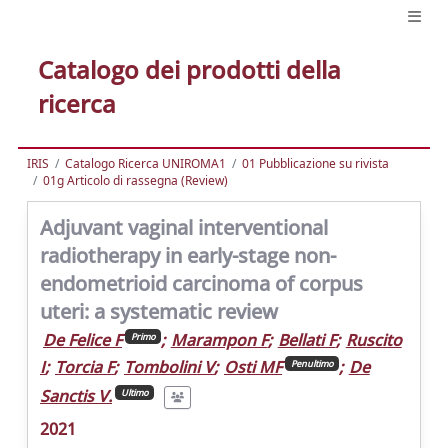
Catalogo dei prodotti della
ricerca
IRIS
Catalogo Ricerca UNIROMA1
01 Pubblicazione su rivista
01g Articolo di rassegna (Review)
Adjuvant vaginal interventional
radiotherapy in early-stage non-
endometrioid carcinoma of corpus
uteri: a systematic review
De Felice F
;
Marampon F
;
Bellati F
;
Ruscito
Primo
I
;
Torcia F
;
Tombolini V
;
Osti MF
;
De
Penultimo
Sanctis V.
Ultimo
2021