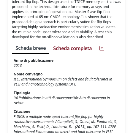
tolerant flip-flop. This design uses the TDICE memory cell that was
proposed in the technical literature for memory arrays and
applies its principles of operation to a Master Slave flip-flop
implemented at 65 nm CMOS technology. It is shown that the
proposed design approach is particularly suited for flip-flops
targeting highly radioactive environments; simulation validates
the multiple node upset tolerance and its viability. A test chip
developed for the on-silicon validation is also described.
Scheda breve
Scheda completa
Anno di pubblicazione
2013
Nome convegno
IEEE International Symposium on defect and fault tolerance in
VLSI and nanotechnology systems (DFT)
Tipologia
04 Pubblicazione in atti di convegno::04c Atto di convegno in
rivista
Citazione
F-DICE: a multiple node upset tolerant flip-flop for highly
radioactive environments / Campitelli, S., Ottavi, M., Pontarelli, S.,
Marchioro, A., Felici, D., Lombardi, F.. - (2013), pp. 107-111. (IEEE
International Symposium on defect and fault tolerance in VLSI