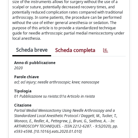
size of the instruments allows for surgery without the use of a
scalpel or suture, potentially decreased recovery times, and
potentially reduced complication rates compared with traditional
arthroscopy. In some patients, the procedure can be performed
without the use of either general anesthesia or sedation. The
purpose of this article is to provide a standardized technique
guide for needle arthroscopic partial medial meniscectomy under
local anesthesia.
Scheda breve
Scheda completa
Anno di pubblicazione
2020
Parole chiave
acl; acl injury; needle arthroscopic; knee; nanoscope
Tipologia
01 Pubblicazione su rivista::01a Articolo in rivista
Citazione
Partial Medial Meniscectomy Using Needle Arthroscopy and a
Standardized Local Anesthetic Protocol / Daggett, M., Tucker, T.,
Monaco, E., Redler, A., Pettegrew, J., Bruni, G., Saithna, A.. - In:
ARTHROSCOPY TECHNIQUES. - ISSN 2212-6287. - 9:5(2020), pp.
e593-e598. [10.1016/j.eats.2020.01.010]