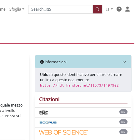
ome
Sfoglia
IT
Informazioni
Utilizza questo identificativo per citare o creare
un link a questo documento:
https://hdl.handle.net/11573/1497902
Citazioni
de quale mezzo
 a livello
ND
sicurezza sul
ND
ND