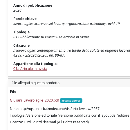
Anno di pubblicazione
2020
Parole chiave
lavoro agile; sicurezza sul lavoro; organizzazione aziendale; covid-19
Tipologia
01 Pubblicazione su rivista::01a Articolo in rivista
Citazione
Il lavoro agile: contemperamento tra tutela della salute ed esigenze lavora
4289. - 2/2020:(2020), pp. 80-87.
Appartiene alla tipologia:
01a Articolo in rivista
File allegati a questo prodotto
File
Giuliani_Lavoro agile_2020.pdf
accesso aperto
Note: http://ojs.uniurb.it/index.php/dsl/article/view/2267
Tipologia: Versione editoriale (versione pubblicata con il layout dell'editore
Licenza: Tutti i diritti riservati (All rights reserved)