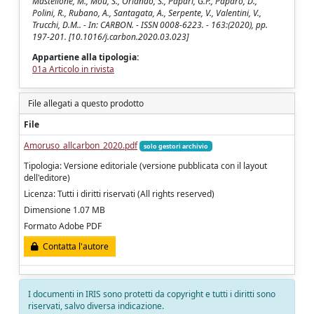
Mastellone, M., Mou, S., Orlando, S., Papari, G.P., Paparo, D.,
Polini, R., Rubano, A., Santagata, A., Serpente, V., Valentini, V.,
Trucchi, D.M.. - In: CARBON. - ISSN 0008-6223. - 163:(2020), pp.
197-201. [10.1016/j.carbon.2020.03.023]
Appartiene alla tipologia:
01a Articolo in rivista
File allegati a questo prodotto
File
Amoruso_allcarbon_2020.pdf
solo gestori archivio
Tipologia: Versione editoriale (versione pubblicata con il layout
dell'editore)
Licenza: Tutti i diritti riservati (All rights reserved)
Dimensione 1.07 MB
Formato Adobe PDF
Contatta l'autore
I documenti in IRIS sono protetti da copyright e tutti i diritti sono
riservati, salvo diversa indicazione.