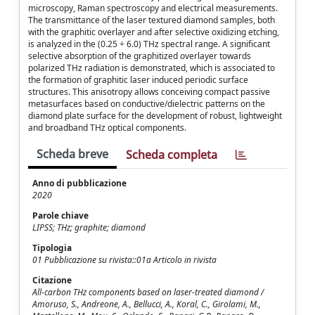
microscopy, Raman spectroscopy and electrical measurements.
The transmittance of the laser textured diamond samples, both
with the graphitic overlayer and after selective oxidizing etching,
is analyzed in the (0.25 ÷ 6.0) THz spectral range. A significant
selective absorption of the graphitized overlayer towards
polarized THz radiation is demonstrated, which is associated to
the formation of graphitic laser induced periodic surface
structures. This anisotropy allows conceiving compact passive
metasurfaces based on conductive/dielectric patterns on the
diamond plate surface for the development of robust, lightweight
and broadband THz optical components.
Scheda breve
Scheda completa
Anno di pubblicazione
2020
Parole chiave
LIPSS; THz; graphite; diamond
Tipologia
01 Pubblicazione su rivista::01a Articolo in rivista
Citazione
All-carbon THz components based on laser-treated diamond /
Amoruso, S., Andreone, A., Bellucci, A., Koral, C., Girolami, M.,