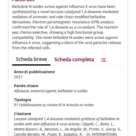
Belladine N-oxides active against influenza A virus have been
synthetized by a novel laccase-catalyzed 1,4-dioxane-mediated
oxidation of aromatic and side-chain modified belladine
derivatives. Electron paramagnetic resonance (EPR) analysis
confirmed the role of 1,4-dioxane as a co-oxidant. The reaction
was chemo-selective, showing a high functional-group
compatibility. The novel belladine N-oxides were active against
influenza A virus, suggesting a block of the viral particles release
from the infected cells.
Scheda breve
Scheda completa
Anno di pubblicazione
2021
Parole chiave
influenza; antiviral agents; belladine n-oxides
Tipologia
01 Pubblicazione su rivista::01a Articolo in rivista
Citazione
Laccase-catalyzed 1,4-dioxane-mediated synthesis of belladine N-
oxides with anti-influenza A virus activity / Zippilli, C., Botta, L.,
Mattia Bizzarri, B., Nencioni, L., De Angelis, M., Protto, V., Giorgi, G.,
Camilla Baratto, M., Pogni, R., Saladino, R.. - In: INTERNATIONAL