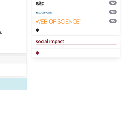
ND
ND
ND
2.
social impact