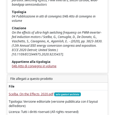
parasitic switching effects; PWM inverters; silicon carbide; wide-
bandgap semiconductors
Tipologia
04 Pubblicazione in atti di convegno::04b Atto di convegno in
volume
Citazione
On the effects of ultra-high switching frequency on PWM-inverter-
fed induction motors / Scelba, G., Camuglia, D., De Donato, G.,
Vaschetto, S., Cavagnino, A., Agamloh, E.. - (2020), pp. 3823-3830.
(12th Annual IEEE energy conversion congress and exposition.
ECCE 2020 Detroit; United States )
[10.1109/ECCE44975.2020.9235437].
Appartiene alla tipologia:
04b Atto di convegno in volume
File allegati a questo prodotto
File
Scelba_On the Effects_2020.pdf
solo gestori archivio
Tipologia: Versione editoriale (versione pubblicata con il layout
dell'editore)
Licenza: Tutti i diritti riservati (All rights reserved)