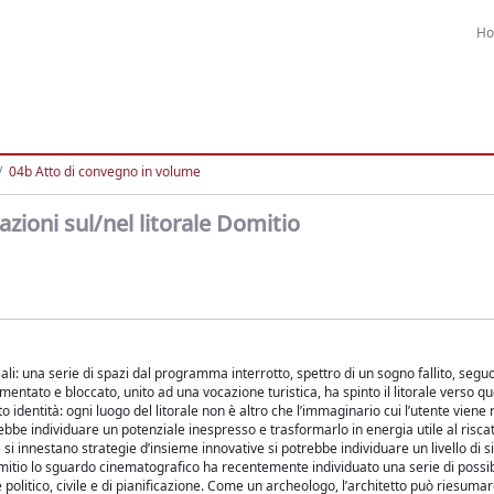
H
04b Atto di convegno in volume
lazioni sul/nel litorale Domitio
li: una serie di spazi dal programma interrotto, spettro di un sogno fallito, seguon
entato e bloccato, unito ad una vocazione turistica, ha spinto il litorale verso qu
o identità: ogni luogo del litorale non è altro che l’immaginario cui l’utente viene
be individuare un potenziale inespresso e trasformarlo in energia utile al riscatt
e si innestano strategie d’insieme innovative si potrebbe individuare un livello di si
 Domitio lo sguardo cinematografico ha recentemente individuato una serie di possi
e politico, civile e di pianificazione. Come un archeologo, l’architetto può riesuma