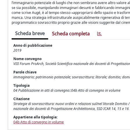
l’immaginario potenziale di luoghi che non sembrano avere altro valore al 
se sia possibile, manipolando immaginari desunti e fabbricando immagini 
come scrive Augé, è al tempo stesso «appropriarsi dello spazio e trasforma
manca. Una strategia infrastrutturale auspicabilmente rigenerativa di terri
programmatico sovrascritto proprio grazie alle visioni suggerite dal cinema
Scheda breve
Scheda completa
Anno di pubblicazione
2019
Nome convegno
VIII Forum ProArch, Società Scientifica nazionale dei docenti di Progettazio
Parole chiave
immaginario; patrimonio potenziale; sovrascrittura; litorale; domitio; domiz
Tipologia
04 Pubblicazione in atti di convegno::04b Atto di convegno in volume
Citazione
Strategie di sovrascrittura: nuovi ordini e relazioni sul/nel litorale Domitio 
nazionale dei docenti di Progettazione Architettonica, SSD ICAR 14, 15 e 16 
Appartiene alla tipologia:
04b Atto di convegno in volume