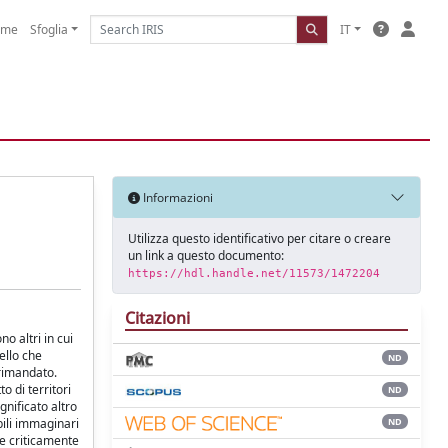
ome
Sfoglia
IT
Informazioni
Utilizza questo identificativo per citare o creare
un link a questo documento:
https://hdl.handle.net/11573/1472204
Citazioni
o altri in cui
ello che
ND
 rimandato.
o di territori
ND
gnificato altro
ND
bili immaginari
re criticamente