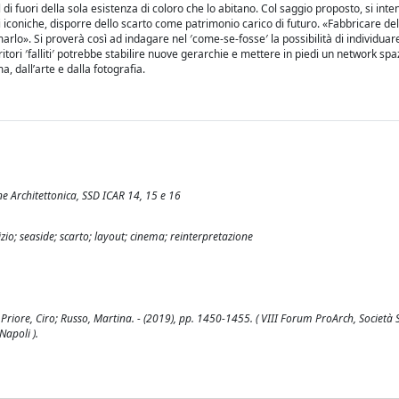
di fuori della sola esistenza di coloro che lo abitano. Col saggio proposto, si int
iconiche, disporre dello scarto come patrimonio carico di futuro. «Fabbricare de
rlo». Si proverà così ad indagare nel ′come-se-fosse′ la possibilità di individuare
tori ′falliti′ potrebbe stabilire nuove gerarchie e mettere in piedi un network spa
, dall’arte e dalla fotografia.
ne Architettonica, SSD ICAR 14, 15 e 16
io; seaside; scarto; layout; cinema; reinterpretazione
/ Priore, Ciro; Russo, Martina. - (2019), pp. 1450-1455. ( VIII Forum ProArch, Società S
Napoli ).