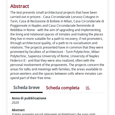
Abstract
The text presents small architectural projects that have been
carried out in prisons - Casa Circondariale Lorusso Cotugno in
Turin, Casa di Reclusione di Bollate in Milan, Casa Circondariale di
Poggioreale in Naples and Casa Circondariale femminile di
Rebibbia in Rome - with the aim of upgrading and implementing
the living and relational spaces of inmates and making the places
they live in more suitable for a path to recovery, if not promoters,
through architectural quality, of a path to re-socialisation and
relations. The projects presented have in common that they were
promoted by faculties of architecture - Turin Polytechnic, Milan
Polytechnic, Sapienza University of Rome, University of Naples
Federico II - and that they were also realized, often with the
personal involvement of the proponents. The projects concern the
areas for talks and meetings with families, the areas available to
prison workers and the spaces between cells where inmates can
spend part of their free time.
Scheda breve
Scheda completa
Anno di pubblicazione
2020
Abstract
Il testo presenta piccoli interventi architettonici che sono stati