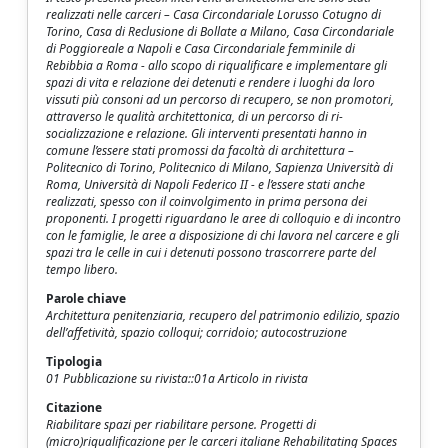
realizzati nelle carceri – Casa Circondariale Lorusso Cotugno di
Torino, Casa di Reclusione di Bollate a Milano, Casa Circondariale
di Poggioreale a Napoli e Casa Circondariale femminile di
Rebibbia a Roma - allo scopo di riqualificare e implementare gli
spazi di vita e relazione dei detenuti e rendere i luoghi da loro
vissuti più consoni ad un percorso di recupero, se non promotori,
attraverso le qualità architettonica, di un percorso di ri-
socializzazione e relazione. Gli interventi presentati hanno in
comune l’essere stati promossi da facoltà di architettura –
Politecnico di Torino, Politecnico di Milano, Sapienza Università di
Roma, Università di Napoli Federico II - e l’essere stati anche
realizzati, spesso con il coinvolgimento in prima persona dei
proponenti. I progetti riguardano le aree di colloquio e di incontro
con le famiglie, le aree a disposizione di chi lavora nel carcere e gli
spazi tra le celle in cui i detenuti possono trascorrere parte del
tempo libero.
Parole chiave
Architettura penitenziaria, recupero del patrimonio edilizio, spazio
dell’affetività, spazio colloqui; corridoio; autocostruzione
Tipologia
01 Pubblicazione su rivista::01a Articolo in rivista
Citazione
Riabilitare spazi per riabilitare persone. Progetti di
(micro)riqualificazione per le carceri italiane Rehabilitating Spaces