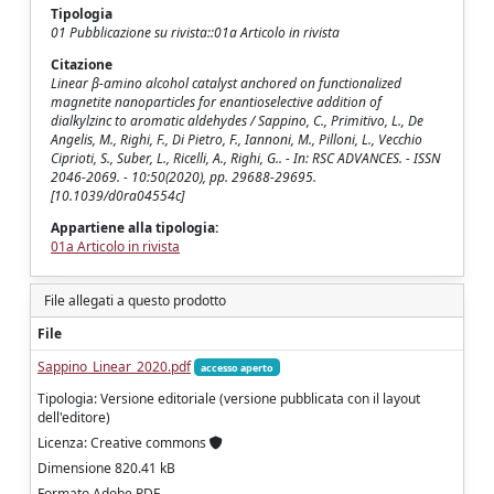
Tipologia
01 Pubblicazione su rivista::01a Articolo in rivista
Citazione
Linear β-amino alcohol catalyst anchored on functionalized
magnetite nanoparticles for enantioselective addition of
dialkylzinc to aromatic aldehydes / Sappino, C., Primitivo, L., De
Angelis, M., Righi, F., Di Pietro, F., Iannoni, M., Pilloni, L., Vecchio
Ciprioti, S., Suber, L., Ricelli, A., Righi, G.. - In: RSC ADVANCES. - ISSN
2046-2069. - 10:50(2020), pp. 29688-29695.
[10.1039/d0ra04554c]
Appartiene alla tipologia:
01a Articolo in rivista
File allegati a questo prodotto
File
Sappino_Linear_2020.pdf
accesso aperto
Tipologia: Versione editoriale (versione pubblicata con il layout
dell'editore)
Licenza: Creative commons
Dimensione 820.41 kB
Formato Adobe PDF