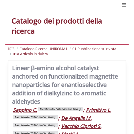
Catalogo dei prodotti della
ricerca
IRIS
Catalogo Ricerca UNIROMA1
01 Pubblicazione su rivista
01a Articolo in rivista
Linear β-amino alcohol catalyst
anchored on functionalized magnetite
nanoparticles for enantioselective
addition of dialkylzinc to aromatic
aldehydes
Sappino C.
;
Primitivo L.
Membro del Collaboration Group
;
De Angelis M.
Membro del Collaboration Group
;
Vecchio Ciprioti S.
Membro del Collaboration Group
Membro del Collaboration Group