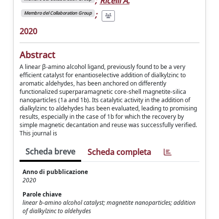
;
Ricelli A.
;
Membro del Collaboration Group
2020
Abstract
A linear β-amino alcohol ligand, previously found to be a very
efficient catalyst for enantioselective addition of dialkylzinc to
aromatic aldehydes, has been anchored on differently
functionalized superparamagnetic core-shell magnetite-silica
nanoparticles (1a and 1b). Its catalytic activity in the addition of
dialkylzinc to aldehydes has been evaluated, leading to promising
results, especially in the case of 1b for which the recovery by
simple magnetic decantation and reuse was successfully verified.
This journal is
Scheda breve
Scheda completa
Anno di pubblicazione
2020
Parole chiave
linear b-amino alcohol catalyst; magnetite nanoparticles; addition
of dialkylzinc to aldehydes