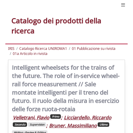
Catalogo dei prodotti della
ricerca
IRIS
Catalogo Ricerca UNIROMA1
01 Pubblicazione su rivista
01a Articolo in rivista
Intelligent wheelsets for the trains of
the future. The role of in-service wheel-
rail force measurement // Sale
montate intelligenti per il treno del
futuro. Il ruolo della misura in esercizio
delle forze ruota-rotaia
Velletrani, Flavio
;
Licciardello, Riccardo
Primo
;
Bruner, Massimiliano
Secondo
Supervision
Ultimo
Writing – Review & Editing