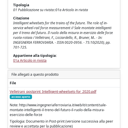
Tipologia
01 Pubblicazione su rivista::01a Articolo in rivista
Citazione
Intelligent wheelsets for the trains of the future. The role of in-
service wheel-rail force measurement // Sale montate intelligenti
per il treno del futuro. Il ruolo della misura in esercizio delle forze
ruota-rotaia / Velletrani, F., Licciardello, R., Bruner, M.. - In:
INGEGNERIA FERROVIARIA. - ISSN 0020-0956. - 75:10(2020), pp.
701-725.
Appartiene alla tipologia:
01a Articolo in rivista
File allegati a questo prodotto
File
Velletrani_postprint_Intelligent-wheelsets-for_2020.pdf
accesso aperto
Note: http://www.ingegneriaferroviaria.it/web/it/content/sale-
montate-intelligenti-il-treno-del-futuro-il-ruolo-della-misura-
esercizio-delle-forze
Tipologia: Documento in Post-print (versione successiva alla peer
review e accettata per la pubblicazione)