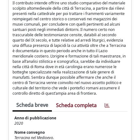
Il contributo intende offrire uno studio comparativo del materiale
scolpito altomedievale della città di Terracina, a partire dai rilievi
presenti nella cattedrale per poi trattare i frammenti variamente
reimpiegati nel centro storico o conservati nei magazzini dei
musei comunali, per concludere con quelli pertinenti ad alcuni
santuari posti negli immediati dintorni. Il numero certo non
trascurabile delle testimonianze censite, databili al secondo
quarto del IX secolo, e tutte relative ad arredi liturgici, evidenzia
una diffusa presenza di lapicidi la cui attività oltre che a Terracina
è documentata in questo periodo anche in tutto il Lazio
meridionale costiero. L’origine e formazione di tali maestranze, in
base all’analisi stilistica e iconografica, sarebbe da individuare
nella città di Roma dove in età carolingia erano numerose le
botteghe specializzate nella realizzazione di tale genere di
manufatti. Sembra dunque possibile affermare che anche il
centro di Terracina venne coinvolto nel nuovo assetto politico e
culturale del territorio che vede i pontefici romani assumere il
controllo diretto di quest’ampia area di frontiera.
Scheda breve
Scheda completa
Anno di pubblicazione
2020
Nome convegno
Terracina nel Medioevo.