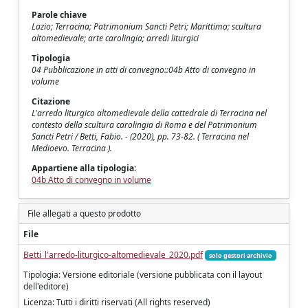
Parole chiave
Lazio; Terracina; Patrimonium Sancti Petri; Marittima; scultura
altomedievale; arte carolingia; arredi liturgici
Tipologia
04 Pubblicazione in atti di convegno::04b Atto di convegno in
volume
Citazione
L'arredo liturgico altomedievale della cattedrale di Terracina nel
contesto della scultura carolingia di Roma e del Patrimonium
Sancti Petri / Betti, Fabio. - (2020), pp. 73-82. ( Terracina nel
Medioevo. Terracina ).
Appartiene alla tipologia:
04b Atto di convegno in volume
File allegati a questo prodotto
File
Betti_l'arredo-liturgico-altomedievale_2020.pdf
solo gestori archivio
Tipologia: Versione editoriale (versione pubblicata con il layout
dell'editore)
Licenza: Tutti i diritti riservati (All rights reserved)