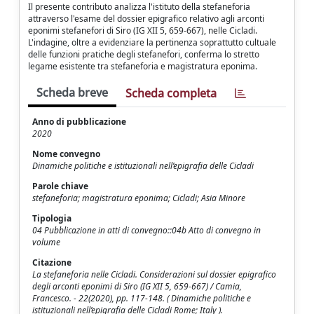
Il presente contributo analizza l'istituto della stefaneforia
attraverso l'esame del dossier epigrafico relativo agli arconti
eponimi stefanefori di Siro (IG XII 5, 659-667), nelle Cicladi.
L'indagine, oltre a evidenziare la pertinenza soprattutto cultuale
delle funzioni pratiche degli stefanefori, conferma lo stretto
legame esistente tra stefaneforia e magistratura eponima.
Scheda breve
Scheda completa
Anno di pubblicazione
2020
Nome convegno
Dinamiche politiche e istituzionali nell’epigrafia delle Cicladi
Parole chiave
stefaneforia; magistratura eponima; Cicladi; Asia Minore
Tipologia
04 Pubblicazione in atti di convegno::04b Atto di convegno in
volume
Citazione
La stefaneforia nelle Cicladi. Considerazioni sul dossier epigrafico
degli arconti eponimi di Siro (IG XII 5, 659-667) / Camia,
Francesco. - 22(2020), pp. 117-148. ( Dinamiche politiche e
istituzionali nell’epigrafia delle Cicladi Rome; Italy ).